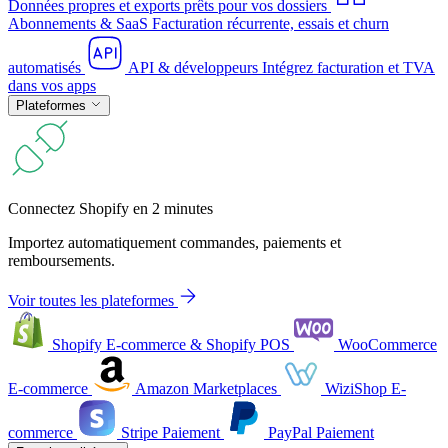
Données propres et exports prêts pour vos dossiers
Abonnements & SaaS
Facturation récurrente, essais et churn
automatisés
API & développeurs
Intégrez facturation et TVA
dans vos apps
Plateformes
Connectez Shopify en 2 minutes
Importez automatiquement commandes, paiements et
remboursements.
Voir toutes les plateformes
Shopify
E-commerce & Shopify POS
WooCommerce
E-commerce
Amazon
Marketplaces
WiziShop
E-
commerce
Stripe
Paiement
PayPal
Paiement