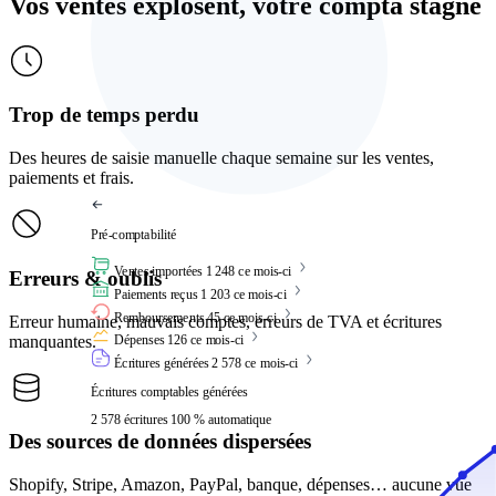
Vos ventes explosent, votre compta stagne
Trop de temps perdu
Des heures de saisie manuelle chaque semaine sur les ventes,
paiements et frais.
Pré-comptabilité
Ventes importées
1 248
ce mois-ci
Erreurs & oublis
Paiements reçus
1 203
ce mois-ci
Remboursements
45
ce mois-ci
Erreur humaine, mauvais comptes, erreurs de TVA et écritures
manquantes.
Dépenses
126
ce mois-ci
Écritures générées
2 578
ce mois-ci
Écritures comptables générées
2 578
écritures
100 % automatique
Des sources de données dispersées
Shopify, Stripe, Amazon, PayPal, banque, dépenses… aucune vue