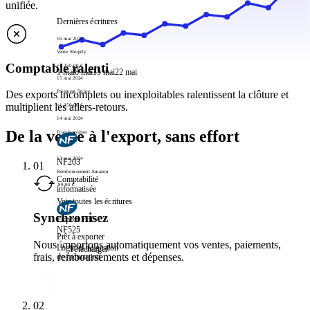
unifiée.
Dernières écritures
16 mai 2024
Vente Shopify
Comptable ralenti
+1 250,00 €
1 mai
8 mai
15 mai
22 mai
15 mai 2024
Paiement Stripe
Des exports incomplets ou inexploitables ralentissent la clôture et
multiplient les allers-retours.
+1 250,00 €
14 mai 2024
De la vente à l'export, sans effort
Frais bancaires
-2,10 €
13 mai 2024
NF203
01
Remboursement Amazon
Comptabilité
-89,90 €
informatisée
Voir toutes les écritures
Synchronisez
Export FEC
NF525
Prêt à exporter
Nous importons automatiquement vos ventes, paiements,
Logiciel de gestion
Télécharger
frais, remboursements et dépenses.
de facturation
02