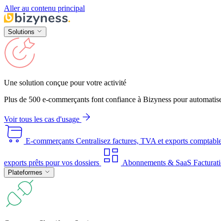
Aller au contenu principal
Solutions
Une solution conçue pour votre activité
Plus de 500 e-commerçants font confiance à Bizyness pour automatise
Voir tous les cas d'usage
E-commerçants
Centralisez factures, TVA et exports comptabl
exports prêts pour vos dossiers
Abonnements & SaaS
Facturati
Plateformes