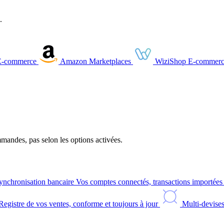
.
E-commerce
Amazon
Marketplaces
WiziShop
E-commerc
andes, pas selon les options activées.
ynchronisation bancaire
Vos comptes connectés, transactions importée
Registre de vos ventes, conforme et toujours à jour
Multi-devise