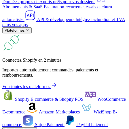
Données propres et exports prêts pour vos dossiers
Abonnements & SaaS
Facturation récurrente, essais et churn
automatisés
API & développeurs
Intégrez facturation et TVA
dans vos apps
Plateformes
Connectez Shopify en 2 minutes
Importez automatiquement commandes, paiements et
remboursements.
Voir toutes les plateformes
Shopify
E-commerce & Shopify POS
WooCommerce
E-commerce
Amazon
Marketplaces
WiziShop
E-
commerce
Stripe
Paiement
PayPal
Paiement