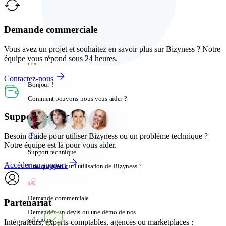
Demande commerciale
Vous avez un projet et souhaitez en savoir plus sur Bizyness ? Notre
équipe vous répond sous 24 heures.
Contactez-nous
Bonjour !
Comment pouvons-nous vous aider ?
Support technique
Besoin d'aide pour utiliser Bizyness ou un problème technique ?
Notre équipe est là pour vous aider.
Support technique
Accéder au support
Une question sur l'utilisation de Bizyness ?
Demande commerciale
Partenariat
Demandez un devis ou une démo de nos
solutions.
Intégrateurs, experts-comptables, agences ou marketplaces :