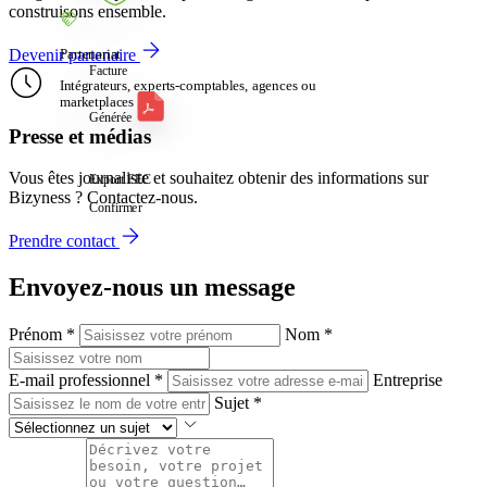
construisons ensemble.
Devenir partenaire
Partenariat
Facture
Intégrateurs, experts-comptables, agences ou
marketplaces
Générée
Presse et médias
Vous êtes journaliste et souhaitez obtenir des informations sur
Export FEC
Bizyness ? Contactez-nous.
Confirmer
Prendre contact
Envoyez-nous un message
Prénom
*
Nom
*
E-mail professionnel
*
Entreprise
Sujet
*