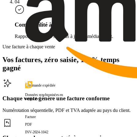
04
Comptabilité à jour
Rapports et exports sont mis à jour immédiatement.
Une facture à chaque vente
Vos factures, zéro saisie, 100% temps
gagné
Commande expédiée
Données synchronisées en
Chaque vente génère une facture conforme
temps réel
Numérotation séquentielle, PDF et TVA adaptée au pays du client.
Facture
PDF
INV-2024-1042