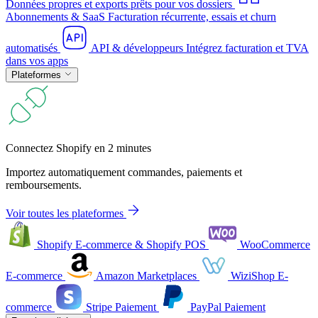
Données propres et exports prêts pour vos dossiers
Abonnements & SaaS
Facturation récurrente, essais et churn
automatisés
API & développeurs
Intégrez facturation et TVA
dans vos apps
Plateformes
Connectez Shopify en 2 minutes
Importez automatiquement commandes, paiements et
remboursements.
Voir toutes les plateformes
Shopify
E-commerce & Shopify POS
WooCommerce
E-commerce
Amazon
Marketplaces
WiziShop
E-
commerce
Stripe
Paiement
PayPal
Paiement