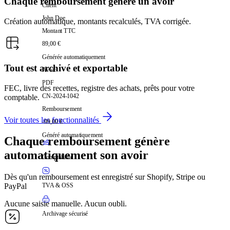
Chaque remboursement génère un avoir
Client
John Doe
Création automatique, montants recalculés, TVA corrigée.
Montant TTC
89,00 €
Générée automatiquement
Tout est archivé et exportable
Avoir
PDF
FEC, livre des recettes, registre des achats, prêts pour votre
CN-2024-1042
comptable.
Remboursement
Voir toutes les fonctionnalités
-99,00 €
Généré automatiquement
Chaque remboursement génère
automatiquement son avoir
Comptabilité
Dès qu'un remboursement est enregistré sur Shopify, Stripe ou
PayPal
TVA & OSS
Aucune saisie manuelle. Aucun oubli.
Archivage sécurisé