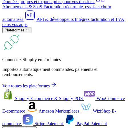
Données propres et exports prêts pour vos dossiers
Abonnements & SaaS
Facturation récurrente, essais et churn
automatisés
API & développeurs
Intégrez facturation et TVA
dans vos apps
Plateformes
Connectez Shopify en 2 minutes
Importez automatiquement commandes, paiements et
remboursements.
Voir toutes les plateformes
Shopify
E-commerce & Shopify POS
WooCommerce
E-commerce
Amazon
Marketplaces
WiziShop
E-
commerce
Stripe
Paiement
PayPal
Paiement