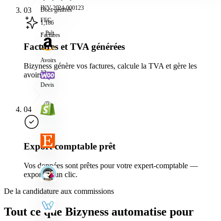
INV-2024-000123
03
Docs générés
FEC
1,186
Prêt
Factures
Factures et TVA générées
243
Avoirs
Bizyness génère vos factures, calcule la TVA et gère les
12
avoirs.
Devis
04
Export comptable prêt
Vos données sont prêtes pour votre expert-comptable —
export en un clic.
De la candidature aux commissions
Tout ce que Bizyness automatise pour