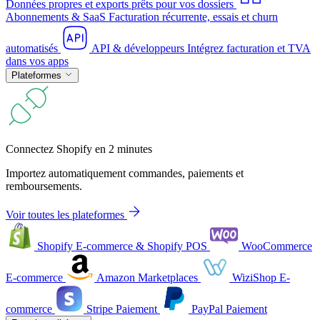
Données propres et exports prêts pour vos dossiers
Abonnements & SaaS
Facturation récurrente, essais et churn
automatisés
API & développeurs
Intégrez facturation et TVA
dans vos apps
Plateformes
Connectez Shopify en 2 minutes
Importez automatiquement commandes, paiements et
remboursements.
Voir toutes les plateformes
Shopify
E-commerce & Shopify POS
WooCommerce
E-commerce
Amazon
Marketplaces
WiziShop
E-
commerce
Stripe
Paiement
PayPal
Paiement