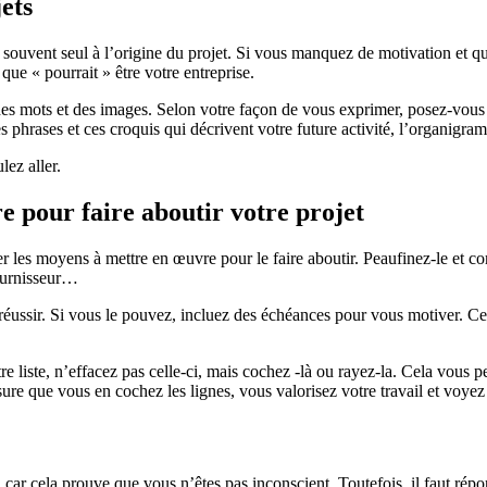
ets
 souvent seul à l’origine du projet. Si vous manquez de motivation et q
que « pourrait » être votre entreprise.
r des mots et des images. Selon votre façon de vous exprimer, posez-vou
es phrases et ces croquis qui décrivent votre future activité, l’organigr
ez aller.
 pour faire aboutir votre projet
s moyens à mettre en œuvre pour le faire aboutir. Peaufinez-le et comme
ournisseur…
éussir. Si vous le pouvez, incluez des échéances pour vous motiver. Cel
 liste, n’effacez pas celle-ci, mais cochez -là ou rayez-la. Cela vous pe
sure que vous en cochez les lignes, vous valorisez votre travail et voyez
 car cela prouve que vous n’êtes pas inconscient. Toutefois, il faut répon