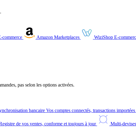
.
E-commerce
Amazon
Marketplaces
WiziShop
E-commerc
andes, pas selon les options activées.
ynchronisation bancaire
Vos comptes connectés, transactions importée
Registre de vos ventes, conforme et toujours à jour
Multi-devise