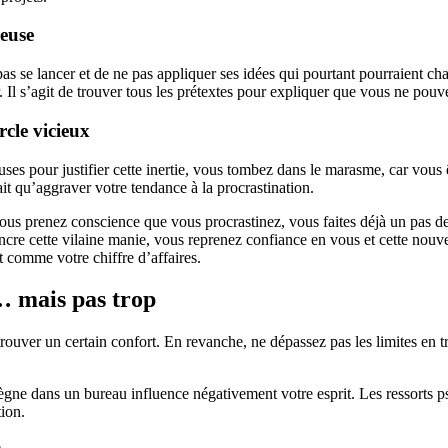
reuse
as se lancer et de ne pas appliquer ses idées qui pourtant pourraient cha
r. Il s’agit de trouver tous les prétextes pour expliquer que vous ne pou
rcle vicieux
cuses pour justifier cette inertie, vous tombez dans le marasme, car vous 
ait qu’aggraver votre tendance à la procrastination.
vous prenez conscience que vous procrastinez, vous faites déjà un pas de
aincre cette vilaine manie, vous reprenez confiance en vous et cette nou
 comme votre chiffre d’affaires.
… mais pas trop
 trouver un certain confort. En revanche, ne dépassez pas les limites en t
gne dans un bureau influence négativement votre esprit. Les ressorts ps
ion.