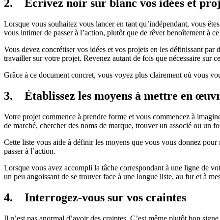
2. Écrivez noir sur blanc vos idées et proj
Lorsque vous souhaitez vous lancer en tant qu’indépendant, vous êtes
vous intimer de passer à l’action, plutôt que de rêver benoîtement à ce 
Vous devez concrétiser vos idées et vos projets en les définissant pa
travailler sur votre projet. Revenez autant de fois que nécessaire sur c
Grâce à ce document concret, vous voyez plus clairement où vous voul
3. Établissez les moyens à mettre en œuvre
Votre projet commence à prendre forme et vous commencez à imaginer le
de marché, chercher des noms de marque, trouver un associé ou un f
Cette liste vous aide à définir les moyens que vous vous donnez pour r
passer à l’action.
Lorsque vous avez accompli la tâche correspondant à une ligne de votre
un peu angoissant de se trouver face à une longue liste, au fur et à me
4. Interrogez-vous sur vos craintes
Il n’est pas anormal d’avoir des craintes. C’est même plutôt bon signe,