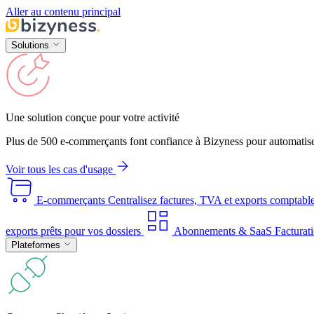
Aller au contenu principal
Solutions
Une solution conçue pour votre activité
Plus de 500 e-commerçants font confiance à Bizyness pour automatise
Voir tous les cas d'usage
E-commerçants
Centralisez factures, TVA et exports comptabl
exports prêts pour vos dossiers
Abonnements & SaaS
Facturati
Plateformes