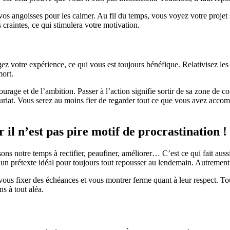
z vos angoisses pour les calmer. Au fil du temps, vous voyez votre proje
craintes, ce qui stimulera votre motivation.
gez votre expérience, ce qui vous est toujours bénéfique. Relativisez le
mort.
rage et de l’ambition. Passer à l’action signifie sortir de sa zone de con
uriat. Vous serez au moins fier de regarder tout ce que vous avez accompli
 il n’est pas pire motif de procrastination !
assons notre temps à rectifier, peaufiner, améliorer… C’est ce qui fait a
e un prétexte idéal pour toujours tout repousser au lendemain. Autremen
vous fixer des échéances et vous montrer ferme quant à leur respect. To
ns à tout aléa.