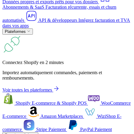
Données propres et exports prêts pour vos dossiers
Abonnements & SaaS
Facturation récurrente, essais et churn
automatisés
API & développeurs
Intégrez facturation et TVA
dans vos apps
Plateformes
Connectez Shopify en 2 minutes
Importez automatiquement commandes, paiements et
remboursements.
Voir toutes les plateformes
Shopify
E-commerce & Shopify POS
WooCommerce
E-commerce
Amazon
Marketplaces
WiziShop
E-
commerce
Stripe
Paiement
PayPal
Paiement