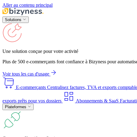
Aller au contenu principal
Solutions
Une solution conçue pour votre activité
Plus de 500 e-commerçants font confiance à Bizyness pour automatise
Voir tous les cas d'usage
E-commerçants
Centralisez factures, TVA et exports comptabl
exports prêts pour vos dossiers
Abonnements & SaaS
Facturati
Plateformes