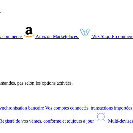
.
E-commerce
Amazon
Marketplaces
WiziShop
E-commerc
andes, pas selon les options activées.
ynchronisation bancaire
Vos comptes connectés, transactions importée
Registre de vos ventes, conforme et toujours à jour
Multi-devise