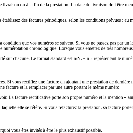
 livraison ou à la fin de la prestation. La date de livraison doit être ment
établissez des factures périodiques, selon les conditions prévues : au mo
la condition que vos numéros se suivent. Si vous ne passez pas par un log
une numérotation chronologique. Lorsque vous émettez de très nombreuse
porté sur chacune. Le format standard est n/N, « n » représentant le numé
es. Si vous rectifiez une facture en ajoutant une prestation de dernière 
e facture et la remplacer par une autre portant le même numéro.
voir. La facture rectificative porte son propre numéro et la mention « an
 à laquelle elle se réfère. Si vous refacturez la prestation, sa facture po
urquoi vous êtes invités à être le plus exhaustif possible.