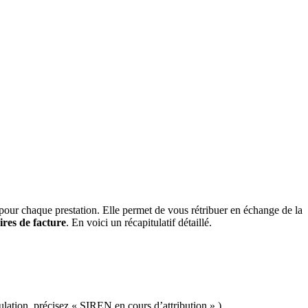
 pour chaque prestation. Elle permet de vous rétribuer en échange de la
ires de facture
. En voici un récapitulatif détaillé.
lation, précisez « SIREN en cours d’attribution ».)