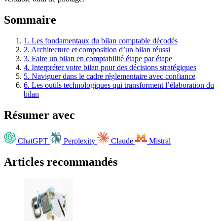
Sommaire
1.
Les fondamentaux du bilan comptable décodés
2.
Architecture et composition d’un bilan réussi
3.
Faire un bilan en comptabilité étape par étape
4.
Interpréter votre bilan pour des décisions stratégiques
5.
Naviguer dans le cadre réglementaire avec confiance
6.
Les outils technologiques qui transforment l’élaboration du
bilan
Résumer avec
ChatGPT
Perplexity
Claude
Mistral
Articles recommandés