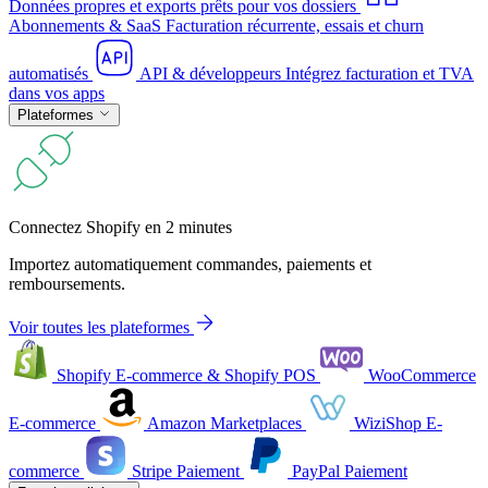
Données propres et exports prêts pour vos dossiers
Abonnements & SaaS
Facturation récurrente, essais et churn
automatisés
API & développeurs
Intégrez facturation et TVA
dans vos apps
Plateformes
Connectez Shopify en 2 minutes
Importez automatiquement commandes, paiements et
remboursements.
Voir toutes les plateformes
Shopify
E-commerce & Shopify POS
WooCommerce
E-commerce
Amazon
Marketplaces
WiziShop
E-
commerce
Stripe
Paiement
PayPal
Paiement