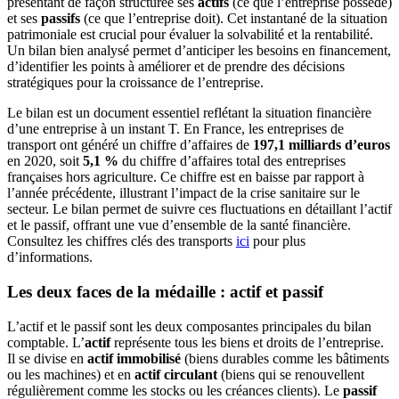
présentant de façon structurée ses
actifs
(ce que l’entreprise possède)
et ses
passifs
(ce que l’entreprise doit). Cet instantané de la situation
patrimoniale est crucial pour évaluer la solvabilité et la rentabilité.
Un bilan bien analysé permet d’anticiper les besoins en financement,
d’identifier les points à améliorer et de prendre des décisions
stratégiques pour la croissance de l’entreprise.
Le bilan est un document essentiel reflétant la situation financière
d’une entreprise à un instant T. En France, les entreprises de
transport ont généré un chiffre d’affaires de
197,1 milliards d’euros
en 2020, soit
5,1 %
du chiffre d’affaires total des entreprises
françaises hors agriculture. Ce chiffre est en baisse par rapport à
l’année précédente, illustrant l’impact de la crise sanitaire sur le
secteur. Le bilan permet de suivre ces fluctuations en détaillant l’actif
et le passif, offrant une vue d’ensemble de la santé financière.
Consultez les chiffres clés des transports
ici
pour plus
d’informations.
Les deux faces de la médaille : actif et passif
L’actif et le passif sont les deux composantes principales du bilan
comptable. L’
actif
représente tous les biens et droits de l’entreprise.
Il se divise en
actif immobilisé
(biens durables comme les bâtiments
ou les machines) et en
actif circulant
(biens qui se renouvellent
régulièrement comme les stocks ou les créances clients). Le
passif