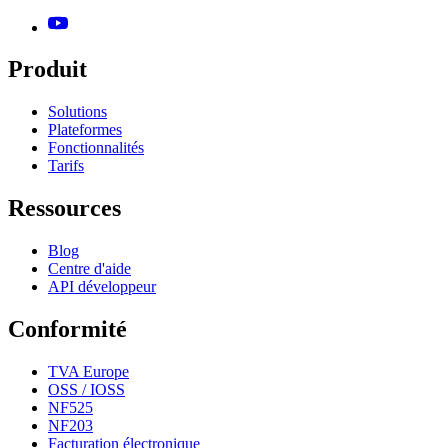
Produit
Solutions
Plateformes
Fonctionnalités
Tarifs
Ressources
Blog
Centre d'aide
API développeur
Conformité
TVA Europe
OSS / IOSS
NF525
NF203
Facturation électronique