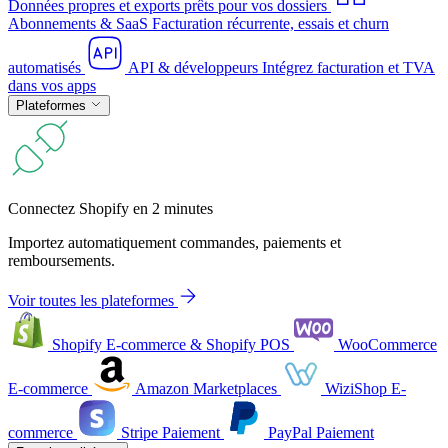
Données propres et exports prêts pour vos dossiers
Abonnements & SaaS
Facturation récurrente, essais et churn
automatisés
API & développeurs
Intégrez facturation et TVA
dans vos apps
Plateformes
Connectez Shopify en 2 minutes
Importez automatiquement commandes, paiements et
remboursements.
Voir toutes les plateformes
Shopify
E-commerce & Shopify POS
WooCommerce
E-commerce
Amazon
Marketplaces
WiziShop
E-
commerce
Stripe
Paiement
PayPal
Paiement