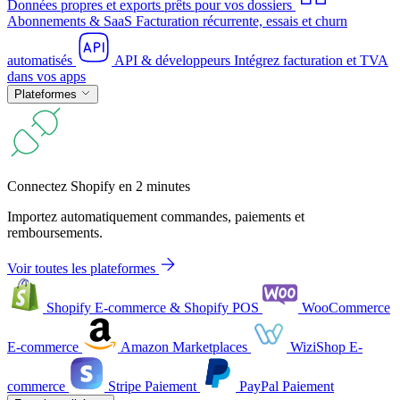
Données propres et exports prêts pour vos dossiers
Abonnements & SaaS
Facturation récurrente, essais et churn
automatisés
API & développeurs
Intégrez facturation et TVA
dans vos apps
Plateformes
Connectez Shopify en 2 minutes
Importez automatiquement commandes, paiements et
remboursements.
Voir toutes les plateformes
Shopify
E-commerce & Shopify POS
WooCommerce
E-commerce
Amazon
Marketplaces
WiziShop
E-
commerce
Stripe
Paiement
PayPal
Paiement