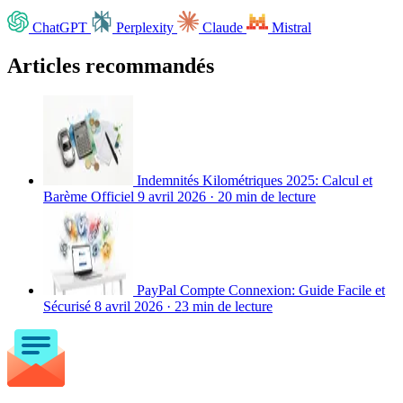
ChatGPT
Perplexity
Claude
Mistral
Articles recommandés
Indemnités Kilométriques 2025: Calcul et
Barème Officiel
9 avril 2026
·
20 min de lecture
PayPal Compte Connexion: Guide Facile et
Sécurisé
8 avril 2026
·
23 min de lecture