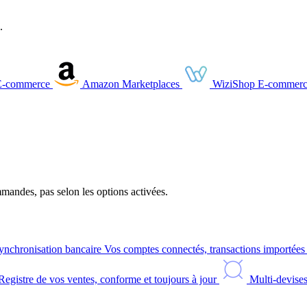
.
E-commerce
Amazon
Marketplaces
WiziShop
E-commerc
andes, pas selon les options activées.
ynchronisation bancaire
Vos comptes connectés, transactions importée
Registre de vos ventes, conforme et toujours à jour
Multi-devise