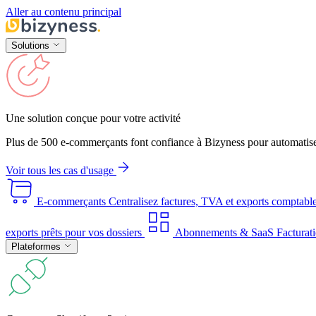
Aller au contenu principal
Solutions
Une solution conçue pour votre activité
Plus de 500 e-commerçants font confiance à Bizyness pour automatise
Voir tous les cas d'usage
E-commerçants
Centralisez factures, TVA et exports comptabl
exports prêts pour vos dossiers
Abonnements & SaaS
Facturati
Plateformes