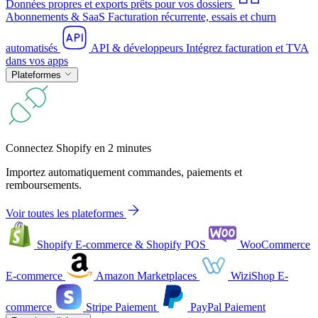
Données propres et exports prêts pour vos dossiers
Abonnements & SaaS
Facturation récurrente, essais et churn
automatisés
API & développeurs
Intégrez facturation et TVA
dans vos apps
Plateformes
Connectez Shopify en 2 minutes
Importez automatiquement commandes, paiements et
remboursements.
Voir toutes les plateformes
Shopify
E-commerce & Shopify POS
WooCommerce
E-commerce
Amazon
Marketplaces
WiziShop
E-
commerce
Stripe
Paiement
PayPal
Paiement