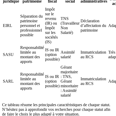
juridique
patrimoine
fiscal
social
administratives
ac
Impôt
sur le
Séparation du
revenu
TNS
patrimoine
Déclaration
(IR) ou
(Travailleur
EIRL
personnel et
d’affectation du
Ada
Impôt
Non
professionnel
patrimoine
sur les
Salarié)
possible
sociétés
(IS)
Responsabilité
IS ou IR
limitée au
Assimilé
Immatriculation
Très
SASU
(option
montant des
salarié
au RCS
adap
possible)
apports
Gérant
majoritaire
Responsabilité
IS ou IR
: TNS,
limitée au
Immatriculation
SARL
(option
Gérant
Ada
montant des
au RCS
possible)
minoritaire
apports
: Assimilé
salarié
Ce tableau résume les principales caractéristiques de chaque statut.
N’hésitez pas à approfondir vos recherches pour chaque statut afin
de faire le choix le plus adapté à votre situation.