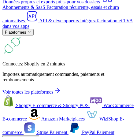
Données propres et exports prêts pour vos dossiers
Abonnements & SaaS
Facturation récurrente, essais et churn
automatisés
API & développeurs
Intégrez facturation et TVA
dans vos apps
Plateformes
Connectez Shopify en 2 minutes
Importez automatiquement commandes, paiements et
remboursements.
Voir toutes les plateformes
Shopify
E-commerce & Shopify POS
WooCommerce
E-commerce
Amazon
Marketplaces
WiziShop
E-
commerce
Stripe
Paiement
PayPal
Paiement