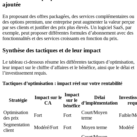
ajoutée
En proposant des offres packagées, des services complémentaires ou
des options premium, une entreprise peut augmenter la valeur perçue
par ses clients et justifier des prix plus élevés. Un logiciel SaaS, par
exemple, peut proposer différentes formules d’abonnement avec des
fonctionnalités et des services croissants en fonction du prix.
Synthèse des tactiques et de leur impact
Le tableau ci-dessous résume les différentes tactiques d’optimisation,
leur impact sur le chiffre d’affaires et le bénéfice, ainsi que le délai et
l’investissement requis.
Tactiques d’optimisation : impact réel sur votre rentabilité
Impact
Impact sur le
Délai
Investis
Stratégie
sur le
CA
d’implémentation
requ
bénéfice
Optimisation
Court/Moyen
Fort
Fort
Faible/M
des prix
terme
Segmentation
Modéré/Fort
Fort
Moyen terme
Modéré
client
Court/Moyen