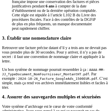
française impose une conservation des factures et pièces
justificatives pendant
6 ans
à compter de la date
d’établissement ou de la dernière opération comptable.
Cette règle est stipulée à l’article L102 B du Livre des
procédures fiscales. Face à des contrôles de la DGFiP
de plus en plus fréquents, un manque documentaire
peut rapidement chiffrer.
3. Établir une nomenclature claire
Retrouver une facture précise datant d’il y a trois ans ne devrait pas
vous prendre plus de 30 secondes. Pour y arriver, il n’y a pas de
secret : il faut une convention de nommage claire et appliquée à la
lettre.
Un bon système de nommage pourrait ressembler à ça :
AAAA-MM-
. Par
JJ_TypeDocument_NomFournisseur_MontantHT.pdf
exemple :
. C’est
2024-10-26_Facture_GoogleAds_1500EUR.pdf
simple, mais ça rend vos archives immédiatement lisibles et faciles à
trier.
4. Assurer des sauvegardes multiples et sécurisées
Votre système d’archivage est le cœur de votre conformité
administrative. Avez-vous pensé à ce qui se passerait en cas de