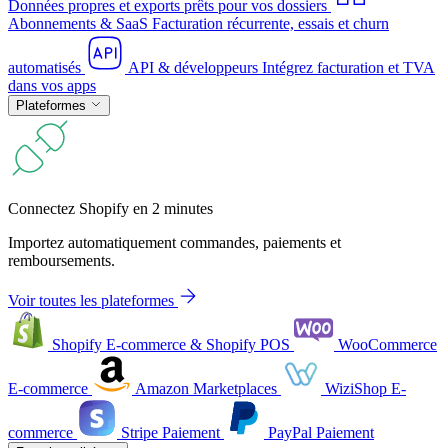
Données propres et exports prêts pour vos dossiers
Abonnements & SaaS
Facturation récurrente, essais et churn
automatisés
API & développeurs
Intégrez facturation et TVA
dans vos apps
Plateformes
Connectez Shopify en 2 minutes
Importez automatiquement commandes, paiements et
remboursements.
Voir toutes les plateformes
Shopify
E-commerce & Shopify POS
WooCommerce
E-commerce
Amazon
Marketplaces
WiziShop
E-
commerce
Stripe
Paiement
PayPal
Paiement