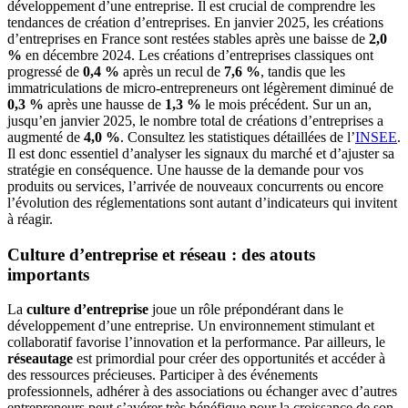
développement d’une entreprise. Il est crucial de comprendre les
tendances de création d’entreprises. En janvier 2025, les créations
d’entreprises en France sont restées stables après une baisse de
2,0
%
en décembre 2024. Les créations d’entreprises classiques ont
progressé de
0,4 %
après un recul de
7,6 %
, tandis que les
immatriculations de micro-entrepreneurs ont légèrement diminué de
0,3 %
après une hausse de
1,3 %
le mois précédent. Sur un an,
jusqu’en janvier 2025, le nombre total de créations d’entreprises a
augmenté de
4,0 %
. Consultez les statistiques détaillées de l’
INSEE
.
Il est donc essentiel d’analyser les signaux du marché et d’ajuster sa
stratégie en conséquence. Une hausse de la demande pour vos
produits ou services, l’arrivée de nouveaux concurrents ou encore
l’évolution des réglementations sont autant d’indicateurs qui invitent
à réagir.
Culture d’entreprise et réseau : des atouts
importants
La
culture d’entreprise
joue un rôle prépondérant dans le
développement d’une entreprise. Un environnement stimulant et
collaboratif favorise l’innovation et la performance. Par ailleurs, le
réseautage
est primordial pour créer des opportunités et accéder à
des ressources précieuses. Participer à des événements
professionnels, adhérer à des associations ou échanger avec d’autres
entrepreneurs peut s’avérer très bénéfique pour la croissance de son