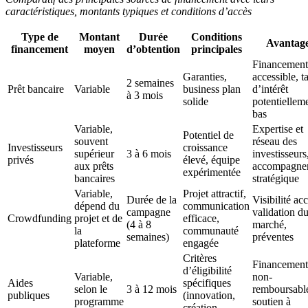
caractéristiques, montants typiques et conditions d’accès
Type de
Montant
Durée
Conditions
Avantag
financement
moyen
d’obtention
principales
Financement
Garanties,
accessible, t
2 semaines
Prêt bancaire
Variable
business plan
d’intérêt
à 3 mois
solide
potentiellem
bas
Variable,
Expertise et
Potentiel de
souvent
réseau des
Investisseurs
croissance
supérieur
3 à 6 mois
investisseurs
privés
élevé, équipe
aux prêts
accompagne
expérimentée
bancaires
stratégique
Variable,
Projet attractif,
Durée de la
Visibilité ac
dépend du
communication
campagne
validation d
Crowdfunding
projet et de
efficace,
(4 à 8
marché,
la
communauté
semaines)
préventes
plateforme
engagée
Critères
Financement
d’éligibilité
Variable,
non-
Aides
spécifiques
selon le
3 à 12 mois
remboursabl
publiques
(innovation,
programme
soutien à
création