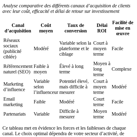
Analyse comparative des différents canaux d’acquisition de clients
avec leur coût, efficacité et délai de retour sur investissement
Facilité de
Canal
Coût
Taux de
Délai
mise en
d’acquisition
moyen
conversion
ROI
œuvre
Réseaux
Variable selon la
Court à
sociaux
Modéré
plateforme et le
moyen
Facile
(publicité
ciblage
terme
ciblée)
Moyen à
Référencement
Faible à
Élevé à long
long
Complexe
naturel (SEO)
moyen
terme
terme
Variable
Potentiel élevé,
Court à
Marketing
selon
mais difficile à
moyen
Modéré
d’influence
l’influenceur
mesurer
terme
Email
Court
Faible
Modéré
Facile
marketing
terme
Difficile à
Moyen
Partenariats
Variable
Modéré
mesurer
terme
Ce tableau met en évidence les forces et les faiblesses de chaque
canal. Le choix optimal dépendra de votre secteur d’activité, de