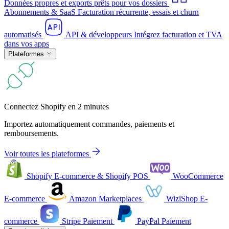
Données propres et exports prêts pour vos dossiers
Abonnements & SaaS
Facturation récurrente, essais et churn
automatisés
API & développeurs
Intégrez facturation et TVA
dans vos apps
Plateformes
Connectez Shopify en 2 minutes
Importez automatiquement commandes, paiements et
remboursements.
Voir toutes les plateformes
Shopify
E-commerce & Shopify POS
WooCommerce
E-commerce
Amazon
Marketplaces
WiziShop
E-
commerce
Stripe
Paiement
PayPal
Paiement