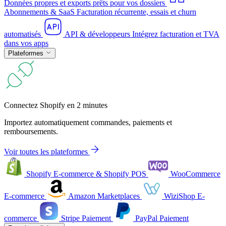
Données propres et exports prêts pour vos dossiers
Abonnements & SaaS
Facturation récurrente, essais et churn
automatisés
API & développeurs
Intégrez facturation et TVA
dans vos apps
Plateformes
Connectez Shopify en 2 minutes
Importez automatiquement commandes, paiements et
remboursements.
Voir toutes les plateformes
Shopify
E-commerce & Shopify POS
WooCommerce
E-commerce
Amazon
Marketplaces
WiziShop
E-
commerce
Stripe
Paiement
PayPal
Paiement