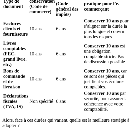
Type de
conservation
(Code
pratique pour l’e-
document
(Code de
général des
commerçant
commerce)
impôts)
Conserver 10 ans
pour
Factures
s’aligner sur la durée la
clients et
10 ans
6 ans
plus longue et couvrir
fournisseurs
tous les risques.
Livres
Conserver 10 ans
est
comptables
une obligation
(FEC,
10 ans
6 ans
comptable stricte. Pas
grand livre,
de discussion possible.
etc.)
Bons de
Conserver 10 ans
, car
commande
ce sont des pièces qui
10 ans
6 ans
et de
justifient vos écritures
livraison
comptables.
Conserver 10 ans
par
Déclarations
sécurité, pour assurer la
fiscales
Non spécifié
6 ans
cohérence avec votre
(TVA, IS)
comptabilité.
Alors, face à ces durées qui varient, quelle est la meilleure stratégie à
adopter ?