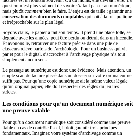
factures est un lointain souvenir. Ou du moins, elle devrait l’être. La
question n’est plus vraiment de savoir
s’il
faut passer au numérique,
mais plutôt
comment
bien le faire. L’enjeu est de taille : garantir une
conservation des documents comptables
qui soit à la fois pratique
et irréprochable sur le plan légal.
Soyons clairs, le papier a fait son temps. Il prend une place folle, se
dégrade avec les années, peut être perdu ou détruit dans un incendie.
Et avouons-le, retrouver une facture précise dans une pile de
classeurs relève parfois de l’archéologie. Pour un business qui vit
par et pour le digital, s’accrocher à l’archivage physique n’a tout
simplement aucun sens.
Le passage au numérique est donc une évidence. Mais attention, un
simple scan de facture glissé dans un dossier sur votre ordinateur ne
suffit pas. Pour qu’une copie numérique ait la même valeur légale
qu’un original papier, elle doit respecter des règles du jeu très
strictes.
Les conditions pour qu’un document numérique soit
une preuve valable
Pour qu’un document numérique soit considéré comme une preuve
fiable en cas de contrôle fiscal, il doit garantir trois principes
fondamentaux. Imaginez votre système d’archivage comme un