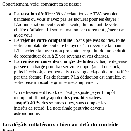
Concrètement, voici comment ça se passe :
La taxation d’office
: Vos déclarations de TVA semblent
bancales ou vous n’avez pas les factures pour les étayer ?
L’administration peut décider, seule, du montant de votre
chiffre d’affaires. Et son estimation sera rarement généreuse
avec vous.
Le rejet de votre comptabilité
: Sans preuves solides, toute
votre comptabilité peut être balayée d’un revers de la main.
L’inspecteur la jugera non probante, ce qui lui donne le droit
de reconstituer de A à Z vos revenus et vos charges.
La remise en cause des charges déduites
: Chaque dépense
passée en charge pour baisser votre impôt (achat de stock,
pubs Facebook, abonnements à des logiciels) doit être justifiée
par une facture. Pas de facture ? La déduction est annulée, et
votre base imposable grimpe mécaniquement.
Un redressement fiscal, ce n’est pas juste payer l’impôt
manquant. Il faut y ajouter des
pénalités salées,
jusqu’à 40 %
des sommes dues, sans compter les
intérêts de retard. La note finale peut vite devenir
astronomique.
Les dégâts collatéraux : bien au-delà du contrôle
fiscal