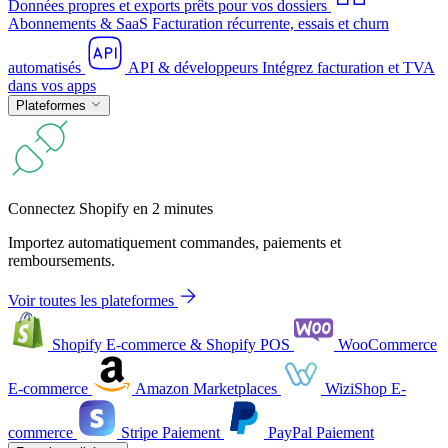
Données propres et exports prêts pour vos dossiers
Abonnements & SaaS
Facturation récurrente, essais et churn
automatisés
API & développeurs
Intégrez facturation et TVA
dans vos apps
Plateformes
Connectez Shopify en 2 minutes
Importez automatiquement commandes, paiements et
remboursements.
Voir toutes les plateformes
Shopify
E-commerce & Shopify POS
WooCommerce
E-commerce
Amazon
Marketplaces
WiziShop
E-
commerce
Stripe
Paiement
PayPal
Paiement