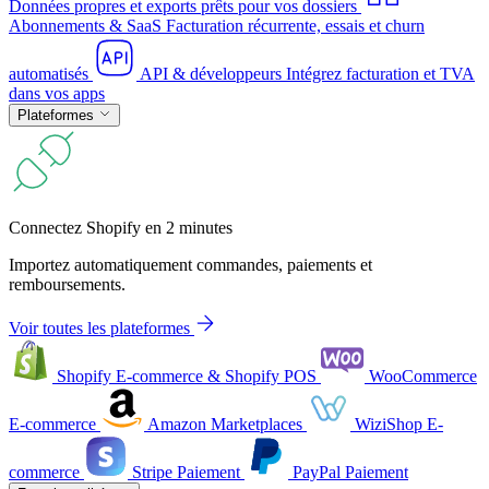
Données propres et exports prêts pour vos dossiers
Abonnements & SaaS
Facturation récurrente, essais et churn
automatisés
API & développeurs
Intégrez facturation et TVA
dans vos apps
Plateformes
Connectez Shopify en 2 minutes
Importez automatiquement commandes, paiements et
remboursements.
Voir toutes les plateformes
Shopify
E-commerce & Shopify POS
WooCommerce
E-commerce
Amazon
Marketplaces
WiziShop
E-
commerce
Stripe
Paiement
PayPal
Paiement