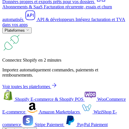
Données propres et exports prêts pour vos dossiers
Abonnements & SaaS
Facturation récurrente, essais et churn
automatisés
API & développeurs
Intégrez facturation et TVA
dans vos apps
Plateformes
Connectez Shopify en 2 minutes
Importez automatiquement commandes, paiements et
remboursements.
Voir toutes les plateformes
Shopify
E-commerce & Shopify POS
WooCommerce
E-commerce
Amazon
Marketplaces
WiziShop
E-
commerce
Stripe
Paiement
PayPal
Paiement