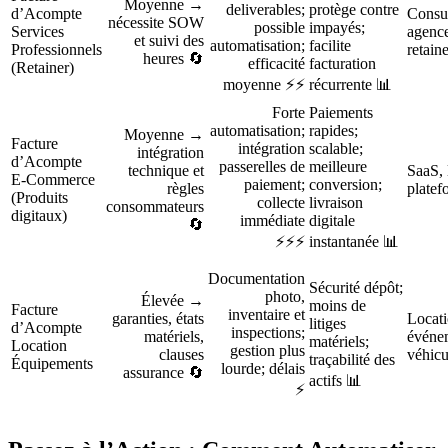
Moyenne →
deliverables;
protège contre
d’Acompte
Consul
nécessite SOW
possible
impayés;
Services
agence
et suivi des
automatisation;
facilite
Professionnels
retaine
heures 🔄
efficacité
facturation
(Retainer)
moyenne ⚡⚡
récurrente 📊
Forte
Paiements
automatisation;
rapides;
Moyenne →
Facture
intégration
scalable;
intégration
d’Acompte
passerelles de
meilleure
technique et
SaaS, 
E‑Commerce
paiement;
conversion;
règles
plate
(Produits
collecte
livraison
consommateurs
digitaux)
immédiate
digitale
🔄
⚡⚡⚡
instantanée 📊
Documentation
Sécurité dépôt;
photo,
Élevée →
moins de
Facture
inventaire et
garanties, états
Locati
litiges
d’Acompte
inspections;
matériels,
événem
matériels;
Location
gestion plus
clauses
véhicu
traçabilité des
Équipements
lourde; délais
assurance 🔄
actifs 📊
⚡