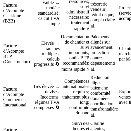
ressources;
Faible →
trésorerie
Facture
suivi
modèle
Proje
vendeur;
d’Acompte
administratif
standardisé;
(servi
réduit risque;
Classique
nécessaire;
calcul TVA
acomp
compta claire
(B2B)
traitement
simple
📊
rapide ⚡
Documentation
Paiements
de chantier et
alignés sur
Élevée →
Facture
suivi
avancement;
tranches
Chanti
d’Acompte
importants;
protection
multiples,
marché
BTP
outils BTP
contre
calculs
par ja
(Construction)
recommandés;
dépassements
progressifs 🔄
moins rapide ⚡
📊
Réduction
Compétences
litiges
Très élevée →
internationales
paiement;
Facture
devises,
requises;
Export
conformité
d’Acompte
Incoterms,
traitement plus
ventes
douanière;
Commerce
régimes TVA
long;
avec I
coordination
International
complexes 🔄
conformité
transfrontalière
douane
📊
Suivi des
Clarifie
heures et
attentes;
Facture