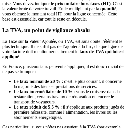
mise. Vous devez indiquer le
prix unitaire hors taxes (HT)
. C’est
la valeur brute de votre travail. En le multipliant par la
quantité
,
vous obtenez le montant total HT pour la ligne concernée. Cette
base est essentielle, car tout le reste en découle.
La TVA, un point de vigilance absolu
La Taxe sur la Valeur Ajoutée, ou TVA, est sans doute l’élément le
plus technique. Il ne suffit pas de l’ajouter à la fin ; chaque ligne de
votre facture doit mentionner clairement le
taux de TVA qui lui est
appliqué
.
En France, plusieurs taux peuvent s’appliquer, il est donc crucial de
ne pas se tromper :
Le
taux normal de 20 %
: c’est le plus courant, il concerne
la majorité des biens et prestations de services.
Le
taux intermédiaire de 10 %
: vous le croiserez dans la
restauration, certains travaux de rénovation ou encore le
transport de voyageurs.
Le
taux réduit de 5,5 %
: il s’applique aux produits jugés de
première nécessité, comme l’alimentation, les livres ou les
abonnements énergétiques.
Cas particulier : si vous n’êtes pas assujetti à la TVA (par exemple,