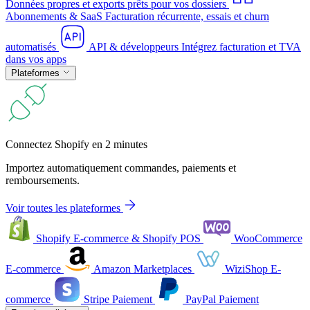
Données propres et exports prêts pour vos dossiers
Abonnements & SaaS
Facturation récurrente, essais et churn
automatisés
API & développeurs
Intégrez facturation et TVA
dans vos apps
Plateformes
Connectez Shopify en 2 minutes
Importez automatiquement commandes, paiements et
remboursements.
Voir toutes les plateformes
Shopify
E-commerce & Shopify POS
WooCommerce
E-commerce
Amazon
Marketplaces
WiziShop
E-
commerce
Stripe
Paiement
PayPal
Paiement