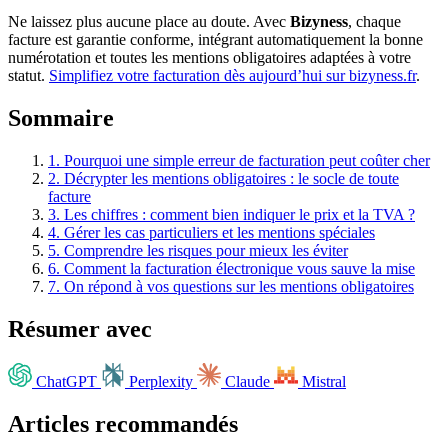
Ne laissez plus aucune place au doute. Avec
Bizyness
, chaque
facture est garantie conforme, intégrant automatiquement la bonne
numérotation et toutes les mentions obligatoires adaptées à votre
statut.
Simplifiez votre facturation dès aujourd’hui sur bizyness.fr
.
Sommaire
1.
Pourquoi une simple erreur de facturation peut coûter cher
2.
Décrypter les mentions obligatoires : le socle de toute
facture
3.
Les chiffres : comment bien indiquer le prix et la TVA ?
4.
Gérer les cas particuliers et les mentions spéciales
5.
Comprendre les risques pour mieux les éviter
6.
Comment la facturation électronique vous sauve la mise
7.
On répond à vos questions sur les mentions obligatoires
Résumer avec
ChatGPT
Perplexity
Claude
Mistral
Articles recommandés