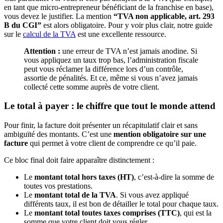
en tant que micro-entrepreneur bénéficiant de la franchise en base),
vous devez le justifier. La mention
“TVA non applicable, art. 293
B du CGI”
est alors obligatoire. Pour y voir plus clair, notre guide
sur le
calcul de la TVA
est une excellente ressource.
Attention :
une erreur de TVA n’est jamais anodine. Si
vous appliquez un taux trop bas, l’administration fiscale
peut vous réclamer la différence lors d’un contrôle,
assortie de pénalités. Et ce, même si vous n’avez jamais
collecté cette somme auprès de votre client.
Le total à payer : le chiffre que tout le monde attend
Pour finir, la facture doit présenter un récapitulatif clair et sans
ambiguïté des montants. C’est une
mention obligatoire sur une
facture
qui permet à votre client de comprendre ce qu’il paie.
Ce bloc final doit faire apparaître distinctement :
Le
montant total hors taxes (HT)
, c’est-à-dire la somme de
toutes vos prestations.
Le
montant total de la TVA
. Si vous avez appliqué
différents taux, il est bon de détailler le total pour chaque taux.
Le
montant total toutes taxes comprises (TTC)
, qui est la
somme que votre client doit vous régler.