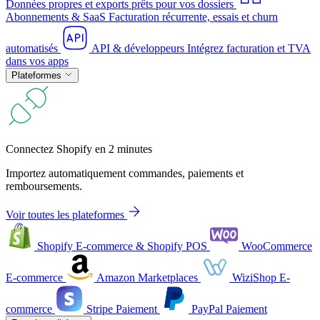
Données propres et exports prêts pour vos dossiers
Abonnements & SaaS
Facturation récurrente, essais et churn
automatisés
API & développeurs
Intégrez facturation et TVA
dans vos apps
Plateformes
Connectez Shopify en 2 minutes
Importez automatiquement commandes, paiements et
remboursements.
Voir toutes les plateformes
Shopify
E-commerce & Shopify POS
WooCommerce
E-commerce
Amazon
Marketplaces
WiziShop
E-
commerce
Stripe
Paiement
PayPal
Paiement