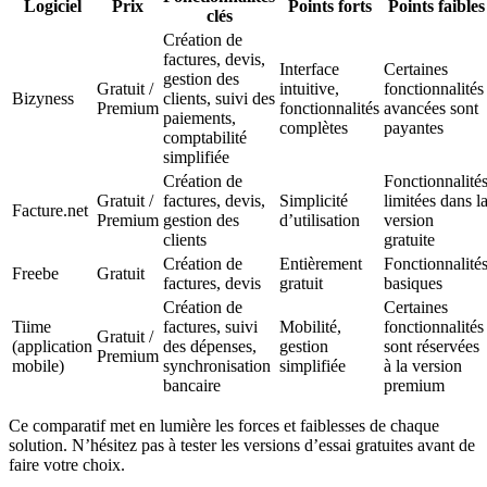
Logiciel
Prix
Points forts
Points faibles
clés
Création de
factures, devis,
Interface
Certaines
gestion des
Gratuit /
intuitive,
fonctionnalités
Bizyness
clients, suivi des
Premium
fonctionnalités
avancées sont
paiements,
complètes
payantes
comptabilité
simplifiée
Création de
Fonctionnalité
Gratuit /
factures, devis,
Simplicité
limitées dans l
Facture.net
Premium
gestion des
d’utilisation
version
clients
gratuite
Création de
Entièrement
Fonctionnalité
Freebe
Gratuit
factures, devis
gratuit
basiques
Création de
Certaines
Tiime
factures, suivi
Mobilité,
fonctionnalités
Gratuit /
(application
des dépenses,
gestion
sont réservées
Premium
mobile)
synchronisation
simplifiée
à la version
bancaire
premium
Ce comparatif met en lumière les forces et faiblesses de chaque
solution. N’hésitez pas à tester les versions d’essai gratuites avant de
faire votre choix.