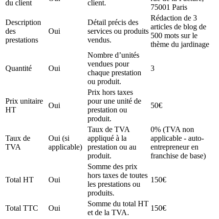
du client
client.
75001 Paris
Rédaction de 3
Description
Détail précis des
articles de blog de
des
Oui
services ou produits
500 mots sur le
prestations
vendus.
thème du jardinage
Nombre d’unités
vendues pour
Quantité
Oui
3
chaque prestation
ou produit.
Prix hors taxes
Prix unitaire
pour une unité de
Oui
50€
HT
prestation ou
produit.
Taux de TVA
0% (TVA non
Taux de
Oui (si
appliqué à la
applicable - auto-
TVA
applicable)
prestation ou au
entrepreneur en
produit.
franchise de base)
Somme des prix
hors taxes de toutes
Total HT
Oui
150€
les prestations ou
produits.
Somme du total HT
Total TTC
Oui
150€
et de la TVA.