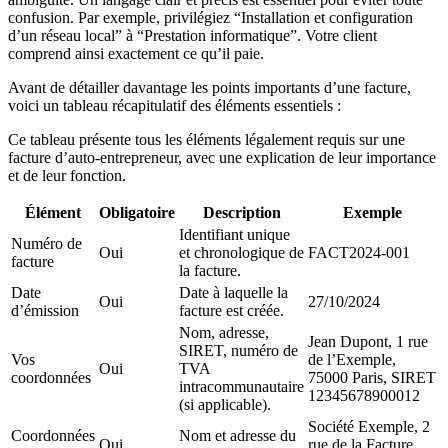
confusion. Par exemple, privilégiez “Installation et configuration
d’un réseau local” à “Prestation informatique”. Votre client
comprend ainsi exactement ce qu’il paie.
Avant de détailler davantage les points importants d’une facture,
voici un tableau récapitulatif des éléments essentiels :
Ce tableau présente tous les éléments légalement requis sur une
facture d’auto-entrepreneur, avec une explication de leur importance
et de leur fonction.
Élément
Obligatoire
Description
Exemple
Identifiant unique
Numéro de
Oui
et chronologique de
FACT2024-001
facture
la facture.
Date
Date à laquelle la
Oui
27/10/2024
d’émission
facture est créée.
Nom, adresse,
Jean Dupont, 1 rue
SIRET, numéro de
Vos
de l’Exemple,
Oui
TVA
coordonnées
75000 Paris, SIRET
intracommunautaire
12345678900012
(si applicable).
Société Exemple, 2
Coordonnées
Nom et adresse du
Oui
rue de la Facture,