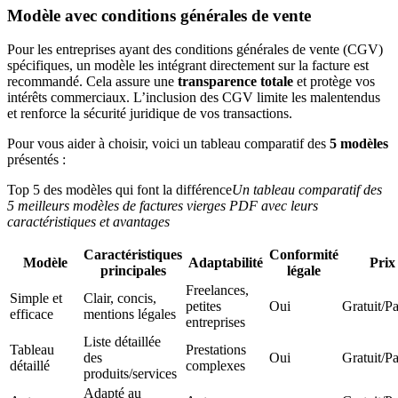
Modèle avec conditions générales de vente
Pour les entreprises ayant des conditions générales de vente (CGV)
spécifiques, un modèle les intégrant directement sur la facture est
recommandé. Cela assure une
transparence totale
et protège vos
intérêts commerciaux. L’inclusion des CGV limite les malentendus
et renforce la sécurité juridique de vos transactions.
Pour vous aider à choisir, voici un tableau comparatif des
5 modèles
présentés :
Top 5 des modèles qui font la différence
Un tableau comparatif des
5 meilleurs modèles de factures vierges PDF avec leurs
caractéristiques et avantages
Caractéristiques
Conformité
Modèle
Adaptabilité
Prix
principales
légale
Freelances,
Simple et
Clair, concis,
petites
Oui
Gratuit/P
efficace
mentions légales
entreprises
Liste détaillée
Tableau
Prestations
des
Oui
Gratuit/P
détaillé
complexes
produits/services
Adapté au