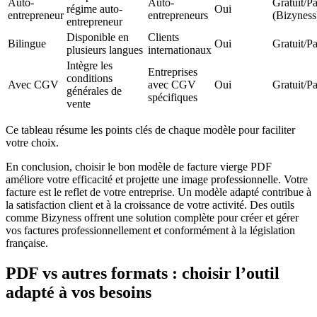
Auto-
Auto-
Gratuit/P
régime auto-
Oui
entrepreneur
entrepreneurs
(Bizyness
entrepreneur
Disponible en
Clients
Bilingue
Oui
Gratuit/P
plusieurs langues
internationaux
Intègre les
Entreprises
conditions
Avec CGV
avec CGV
Oui
Gratuit/P
générales de
spécifiques
vente
Ce tableau résume les points clés de chaque modèle pour faciliter
votre choix.
En conclusion, choisir le bon modèle de facture vierge PDF
améliore votre efficacité et projette une image professionnelle. Votre
facture est le reflet de votre entreprise. Un modèle adapté contribue à
la satisfaction client et à la croissance de votre activité. Des outils
comme Bizyness offrent une solution complète pour créer et gérer
vos factures professionnellement et conformément à la législation
française.
PDF vs autres formats : choisir l’outil
adapté à vos besoins