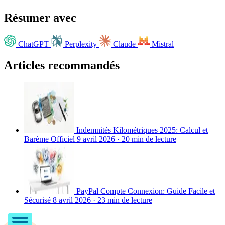
Résumer avec
ChatGPT
Perplexity
Claude
Mistral
Articles recommandés
Indemnités Kilométriques 2025: Calcul et
Barème Officiel
9 avril 2026
·
20 min de lecture
PayPal Compte Connexion: Guide Facile et
Sécurisé
8 avril 2026
·
23 min de lecture