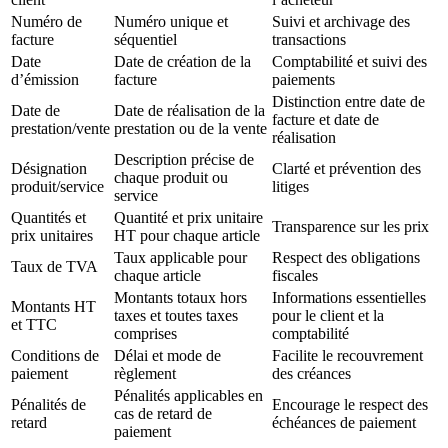
Numéro de
Numéro unique et
Suivi et archivage des
facture
séquentiel
transactions
Date
Date de création de la
Comptabilité et suivi des
d’émission
facture
paiements
Distinction entre date de
Date de
Date de réalisation de la
facture et date de
prestation/vente
prestation ou de la vente
réalisation
Description précise de
Désignation
Clarté et prévention des
chaque produit ou
produit/service
litiges
service
Quantités et
Quantité et prix unitaire
Transparence sur les prix
prix unitaires
HT pour chaque article
Taux applicable pour
Respect des obligations
Taux de TVA
chaque article
fiscales
Montants totaux hors
Informations essentielles
Montants HT
taxes et toutes taxes
pour le client et la
et TTC
comprises
comptabilité
Conditions de
Délai et mode de
Facilite le recouvrement
paiement
règlement
des créances
Pénalités applicables en
Pénalités de
Encourage le respect des
cas de retard de
retard
échéances de paiement
paiement