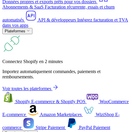
Données propres et exports prêts pour vos dossiers
Abonnements & SaaS
Facturation récurrente, essais et churn
automatisés
API & développeurs
Intégrez facturation et TVA
dans vos apps
Plateformes
Connectez Shopify en 2 minutes
Importez automatiquement commandes, paiements et
remboursements.
Voir toutes les plateformes
Shopify
E-commerce & Shopify POS
WooCommerce
E-commerce
Amazon
Marketplaces
WiziShop
E-
commerce
Stripe
Paiement
PayPal
Paiement