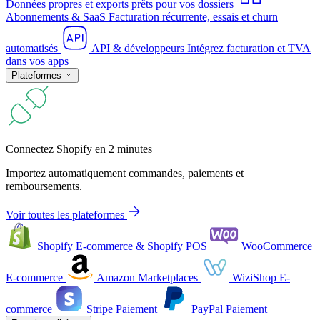
Données propres et exports prêts pour vos dossiers
Abonnements & SaaS
Facturation récurrente, essais et churn
automatisés
API & développeurs
Intégrez facturation et TVA
dans vos apps
Plateformes
Connectez Shopify en 2 minutes
Importez automatiquement commandes, paiements et
remboursements.
Voir toutes les plateformes
Shopify
E-commerce & Shopify POS
WooCommerce
E-commerce
Amazon
Marketplaces
WiziShop
E-
commerce
Stripe
Paiement
PayPal
Paiement