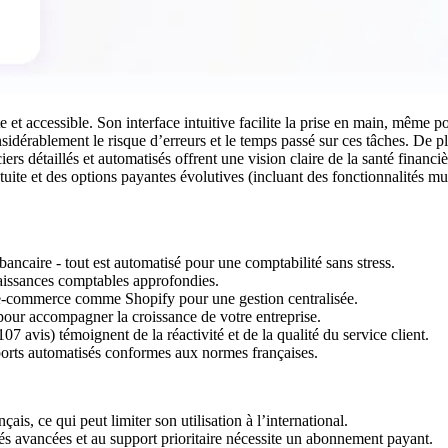
 et accessible. Son interface intuitive facilite la prise en main, même p
onsidérablement le risque d’erreurs et le temps passé sur ces tâches. D
iers détaillés et automatisés offrent une vision claire de la santé financ
gratuite et des options payantes évolutives (incluant des fonctionnalités m
ncaire - tout est automatisé pour une comptabilité sans stress.
issances comptables approfondies.
e-commerce comme Shopify pour une gestion centralisée.
 pour accompagner la croissance de votre entreprise.
7 avis) témoignent de la réactivité et de la qualité du service client.
ports automatisés conformes aux normes françaises.
is, ce qui peut limiter son utilisation à l’international.
és avancées et au support prioritaire nécessite un abonnement payant.