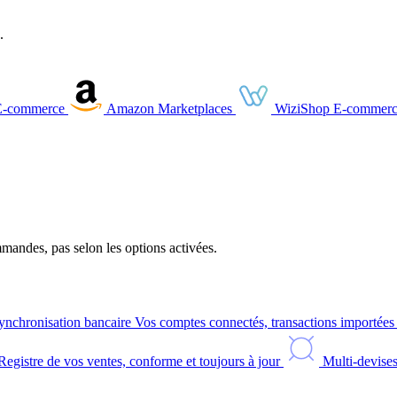
.
E-commerce
Amazon
Marketplaces
WiziShop
E-commerc
andes, pas selon les options activées.
ynchronisation bancaire
Vos comptes connectés, transactions importée
Registre de vos ventes, conforme et toujours à jour
Multi-devise