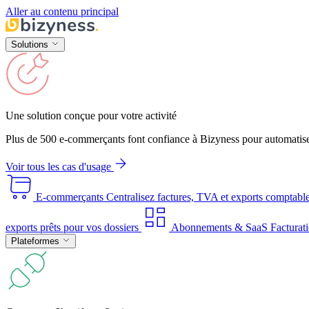
Aller au contenu principal
Solutions
Une solution conçue pour votre activité
Plus de 500 e-commerçants font confiance à Bizyness pour automatise
Voir tous les cas d'usage
E-commerçants
Centralisez factures, TVA et exports comptabl
exports prêts pour vos dossiers
Abonnements & SaaS
Facturati
Plateformes