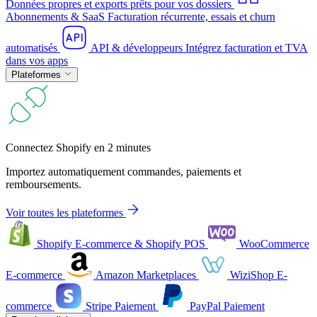
Données propres et exports prêts pour vos dossiers
Abonnements & SaaS
Facturation récurrente, essais et churn
automatisés
API & développeurs
Intégrez facturation et TVA
dans vos apps
Plateformes
Connectez Shopify en 2 minutes
Importez automatiquement commandes, paiements et
remboursements.
Voir toutes les plateformes
Shopify
E-commerce & Shopify POS
WooCommerce
E-commerce
Amazon
Marketplaces
WiziShop
E-
commerce
Stripe
Paiement
PayPal
Paiement