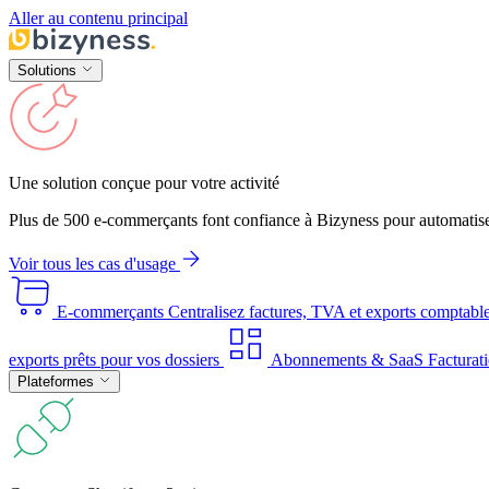
Aller au contenu principal
Solutions
Une solution conçue pour votre activité
Plus de 500 e-commerçants font confiance à Bizyness pour automatise
Voir tous les cas d'usage
E-commerçants
Centralisez factures, TVA et exports comptabl
exports prêts pour vos dossiers
Abonnements & SaaS
Facturati
Plateformes