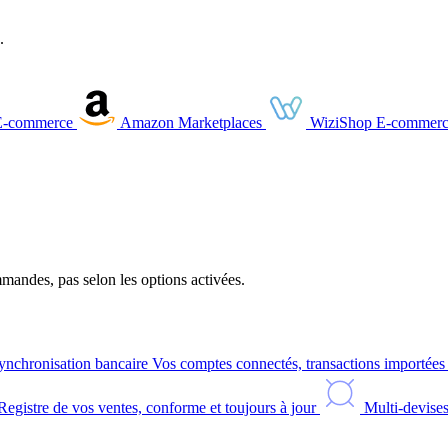
.
E-commerce
Amazon
Marketplaces
WiziShop
E-commerc
andes, pas selon les options activées.
ynchronisation bancaire
Vos comptes connectés, transactions importée
Registre de vos ventes, conforme et toujours à jour
Multi-devise