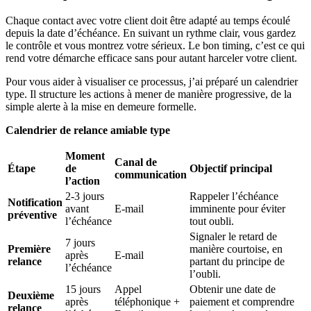
Chaque contact avec votre client doit être adapté au temps écoulé
depuis la date d’échéance. En suivant un rythme clair, vous gardez
le contrôle et vous montrez votre sérieux. Le bon timing, c’est ce qui
rend votre démarche efficace sans pour autant harceler votre client.
Pour vous aider à visualiser ce processus, j’ai préparé un calendrier
type. Il structure les actions à mener de manière progressive, de la
simple alerte à la mise en demeure formelle.
Calendrier de relance amiable type
Moment
Canal de
Étape
de
Objectif principal
communication
l’action
2-3 jours
Rappeler l’échéance
Notification
avant
E-mail
imminente pour éviter
préventive
l’échéance
tout oubli.
Signaler le retard de
7 jours
Première
manière courtoise, en
après
E-mail
relance
partant du principe de
l’échéance
l’oubli.
15 jours
Appel
Obtenir une date de
Deuxième
après
téléphonique +
paiement et comprendre
relance