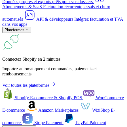
Données propres et exports prêts pour vos dossiers
Abonnements & SaaS
Facturation récurrente, essais et churn
automatisés
API & développeurs
Intégrez facturation et TVA
dans vos apps
Plateformes
Connectez Shopify en 2 minutes
Importez automatiquement commandes, paiements et
remboursements.
Voir toutes les plateformes
Shopify
E-commerce & Shopify POS
WooCommerce
E-commerce
Amazon
Marketplaces
WiziShop
E-
commerce
Stripe
Paiement
PayPal
Paiement