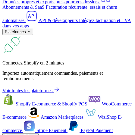
Données propres et exports prêts pour vos dossiers
Abonnements & SaaS
Facturation récurrente, essais et churn
automatisés
API & développeurs
Intégrez facturation et TVA
dans vos apps
Plateformes
Connectez Shopify en 2 minutes
Importez automatiquement commandes, paiements et
remboursements.
Voir toutes les plateformes
Shopify
E-commerce & Shopify POS
WooCommerce
E-commerce
Amazon
Marketplaces
WiziShop
E-
commerce
Stripe
Paiement
PayPal
Paiement