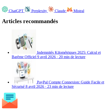
ChatGPT
Perplexity
Claude
Mistral
Articles recommandés
Indemnités Kilométriques 2025: Calcul et
Barème Officiel
9 avril 2026
·
20 min de lecture
PayPal Compte Connexion: Guide Facile et
Sécurisé
8 avril 2026
·
23 min de lecture