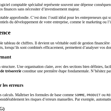
un logiciel comptable spécialisé représente souvent une dépense conséqu
vos finances sans nécessiter d’investissement majeur.
table approfondie. C’est donc l’outil idéal pour les entrepreneurs qui 
sentiels du développement de votre entreprise, comme le marketing ou l’
rence
ableau de chiffres. Il devient un véritable outil de gestion financière q
ants, lorsqu’ils sont combinés efficacement, permettent d’analyser vos d
ormant
ructure. Une organisation claire, avec des sections bien définies, facil
 de trésorerie
constitue une première étape fondamentale. N’hésitez pas 
 les erreurs
es calculs. Maîtriser les formules de base comme
,
ou
SOMME
PRODUIT
RE
onsidérablement les risques d’erreurs manuelles. Par exemple, automati
IG)