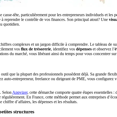
 casse-tête, particulièrement pour les entrepreneurs individuels et les p
e à reprendre le contrôle de vos finances. Son principal atout? Une
visu
au quotidien.
iffres complexes et un jargon difficile à comprendre. Le tableau de su
acilement vos
flux de trésorerie
, identifiez vos
dépenses
et observez l’
é
ations du marché, vous libérant ainsi du temps pour vous concentrer sur 
outil que la plupart des professionnels possèdent déjà. Sa grande flexib
ez auto-entrepreneur, freelance ou dirigeant de PME, vous configurez vot
e. Selon
Appvizer
, cette démarche comporte quatre étapes essentielles : dé
ur régulièrement. En France, cette méthode permet aux entreprises d’éc
chiffre d’affaires, les dépenses et les résultats.
etites structures