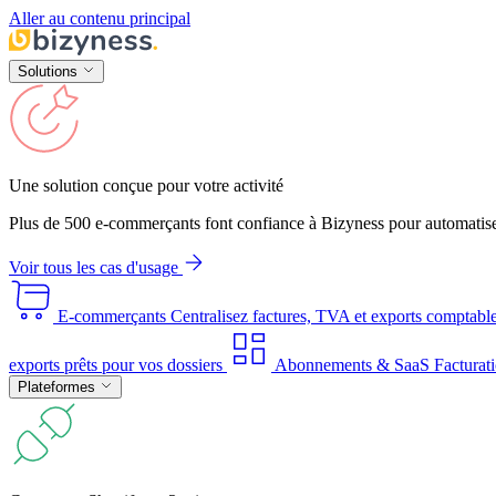
Aller au contenu principal
Solutions
Une solution conçue pour votre activité
Plus de 500 e-commerçants font confiance à Bizyness pour automatise
Voir tous les cas d'usage
E-commerçants
Centralisez factures, TVA et exports comptabl
exports prêts pour vos dossiers
Abonnements & SaaS
Facturati
Plateformes