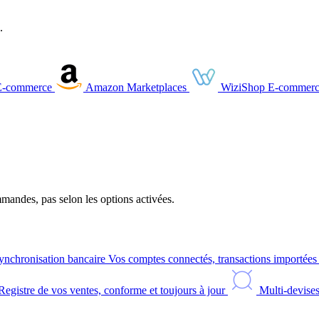
.
E-commerce
Amazon
Marketplaces
WiziShop
E-commerc
andes, pas selon les options activées.
ynchronisation bancaire
Vos comptes connectés, transactions importée
Registre de vos ventes, conforme et toujours à jour
Multi-devise