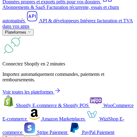
Données propres et exports prêts pour vos dossiers
Abonnements & SaaS
Facturation récurrente, essais et churn
automatisés
API & développeurs
Intégrez facturation et TVA
dans vos apps
Plateformes
Connectez Shopify en 2 minutes
Importez automatiquement commandes, paiements et
remboursements.
Voir toutes les plateformes
Shopify
E-commerce & Shopify POS
WooCommerce
E-commerce
Amazon
Marketplaces
WiziShop
E-
commerce
Stripe
Paiement
PayPal
Paiement