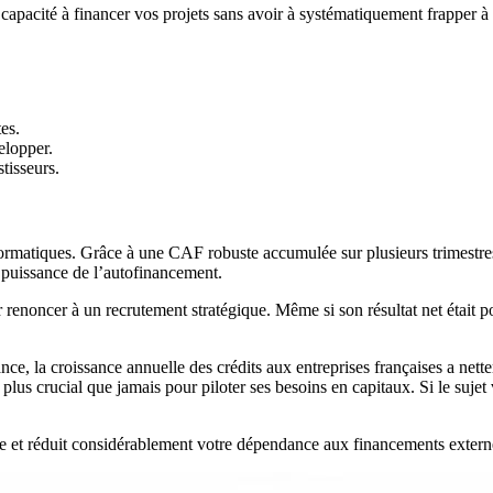
capacité à financer vos projets sans avoir à systématiquement frapper à 
tes.
elopper.
tisseurs.
ormatiques. Grâce à une CAF robuste accumulée sur plusieurs trimestres,
la puissance de l’autofinancement.
renoncer à un recrutement stratégique. Même si son résultat net était pos
ance, la croissance annuelle des crédits aux entreprises françaises a nett
us crucial que jamais pour piloter ses besoins en capitaux. Si le sujet 
t réduit considérablement votre dépendance aux financements externes.