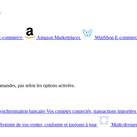
.
E-commerce
Amazon
Marketplaces
WiziShop
E-commerc
andes, pas selon les options activées.
ynchronisation bancaire
Vos comptes connectés, transactions importée
Registre de vos ventes, conforme et toujours à jour
Multi-devise