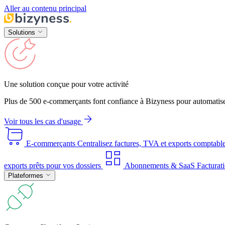
Aller au contenu principal
Solutions
Une solution conçue pour votre activité
Plus de 500 e-commerçants font confiance à Bizyness pour automatise
Voir tous les cas d'usage
E-commerçants
Centralisez factures, TVA et exports comptabl
exports prêts pour vos dossiers
Abonnements & SaaS
Facturati
Plateformes