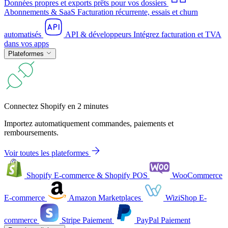
Données propres et exports prêts pour vos dossiers
Abonnements & SaaS
Facturation récurrente, essais et churn
automatisés
API & développeurs
Intégrez facturation et TVA
dans vos apps
Plateformes
Connectez Shopify en 2 minutes
Importez automatiquement commandes, paiements et
remboursements.
Voir toutes les plateformes
Shopify
E-commerce & Shopify POS
WooCommerce
E-commerce
Amazon
Marketplaces
WiziShop
E-
commerce
Stripe
Paiement
PayPal
Paiement