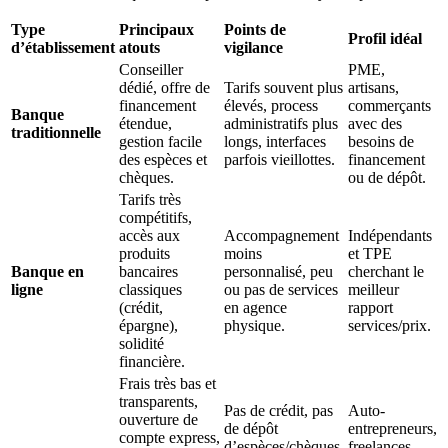
Type
Principaux
Points de
Profil idéal
d’établissement
atouts
vigilance
Conseiller
PME,
dédié, offre de
Tarifs souvent plus
artisans,
financement
élevés, process
commerçants
Banque
étendue,
administratifs plus
avec des
traditionnelle
gestion facile
longs, interfaces
besoins de
des espèces et
parfois vieillottes.
financement
chèques.
ou de dépôt.
Tarifs très
compétitifs,
accès aux
Accompagnement
Indépendants
produits
moins
et TPE
Banque en
bancaires
personnalisé, peu
cherchant le
ligne
classiques
ou pas de services
meilleur
(crédit,
en agence
rapport
épargne),
physique.
services/prix.
solidité
financière.
Frais très bas et
transparents,
Pas de crédit, pas
Auto-
ouverture de
de dépôt
entrepreneurs,
compte express,
d’espèces/chèques,
freelances,