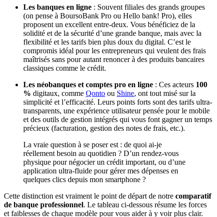
Les banques en ligne
: Souvent filiales des grands groupes
(on pense à BoursoBank Pro ou Hello bank! Pro), elles
proposent un excellent entre-deux. Vous bénéficiez de la
solidité et de la sécurité d’une grande banque, mais avec la
flexibilité et les tarifs bien plus doux du digital. C’est le
compromis idéal pour les entrepreneurs qui veulent des frais
maîtrisés sans pour autant renoncer à des produits bancaires
classiques comme le crédit.
Les néobanques et comptes pro en ligne
: Ces acteurs
100
%
digitaux, comme
Qonto
ou
Shine
, ont tout misé sur la
simplicité et l’efficacité. Leurs points forts sont des tarifs ultra-
transparents, une expérience utilisateur pensée pour le mobile
et des outils de gestion intégrés qui vous font gagner un temps
précieux (facturation, gestion des notes de frais, etc.).
La vraie question à se poser est : de quoi ai-je
réellement besoin au quotidien ? D’un rendez-vous
physique pour négocier un crédit important, ou d’une
application ultra-fluide pour gérer mes dépenses en
quelques clics depuis mon smartphone ?
Cette distinction est vraiment le point de départ de notre
comparatif
de banque professionnel
. Le tableau ci-dessous résume les forces
et faiblesses de chaque modèle pour vous aider à y voir plus clair.