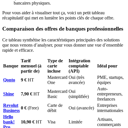
bancaires physiques.
Pour vous aider à visualiser tout ça, voici un petit tableau
récapitulatif qui met en lumière les points clés de chaque offre.
Comparaison des offres de banques professionnelles
Ce tableau synthétise les caractéristiques principales des solutions
que nous venons d’analyser, pour vous donner une vue d’ensemble
rapide et efficace.
Tarif
Type de
Intégration
Banque
mensuel (à
carte
comptable
Idéal pour
partir de)
incluse
(API)
Mastercard
Oui (très
PME, startups,
Qonto
9 €
HT
One
avancée)
équipes
Auto-
Mastercard
Oui
Shine
7,90 €
HT
entrepreneurs,
Basic
(simplifiée)
freelances
Revolut
Carte de
Entreprises
0 €
(Free)
Oui (avancée)
Business
débit
internationales
Hello
Artisans,
bank!
10,90 €
HT
Visa
Limitée
commerçants
Pro