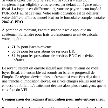
Si vous n’optez pas pour le VFL (ou si vous n’y êtes tout
simplement pas éligible), vous relevez par défaut du régime micro-
fiscal. La logique est différente : ici, vous ne payez aucun impôt à
l’URSSAF au fil de l’eau. Votre seule obligation est de déclarer
votre chiffre d’affaires annuel brut sur le formulaire complémentaire
2042-C PRO
.
À partir de ce montant, l’administration fiscale applique un
abattement forfaitaire pour frais professionnels avant de calculer
votre impôt :
71 %
pour l’achat-revente.
50 %
pour les prestations de services BIC.
34 %
pour les prestations de services BNC et activités
libérales.
Le revenu restant est ensuite intégré aux autres revenus de votre
foyer fiscal, et l’ensemble est soumis au barème progressif de
l’impôt. Ce régime devient plus intéressant si vous êtes déjà dans
une tranche d’imposition élevée, ou si vos charges réelles sont bien
en deçà du forfait. L’abattement devient alors plus avantageux que le
taux fixe du VFL.
Comparaison des régimes d’imposition pour auto-entrepreneur