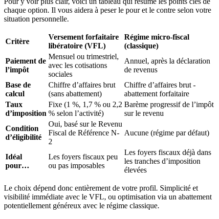
Pour y voir plus clair, voici un tableau qui résume les points clés de
chaque option. Il vous aidera à peser le pour et le contre selon votre
situation personnelle.
Versement forfaitaire
Régime micro-fiscal
Critère
libératoire (VFL)
(classique)
Mensuel ou trimestriel,
Paiement de
Annuel, après la déclaration
avec les cotisations
l’impôt
de revenus
sociales
Base de
Chiffre d’affaires brut
Chiffre d’affaires brut -
calcul
(sans abattement)
abattement forfaitaire
Taux
Fixe (1 %, 1,7 % ou 2,2
Barème progressif de l’impôt
d’imposition
% selon l’activité)
sur le revenu
Oui, basé sur le Revenu
Condition
Fiscal de Référence N-
Aucune (régime par défaut)
d’éligibilité
2
Les foyers fiscaux déjà dans
Idéal
Les foyers fiscaux peu
les tranches d’imposition
pour…
ou pas imposables
élevées
Le choix dépend donc entièrement de votre profil. Simplicité et
visibilité immédiate avec le VFL, ou optimisation via un abattement
potentiellement généreux avec le régime classique.