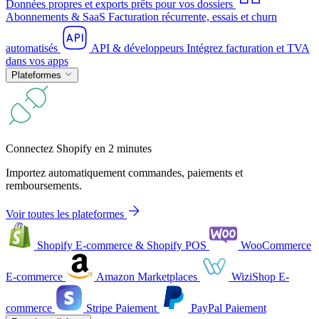
Données propres et exports prêts pour vos dossiers
Abonnements & SaaS
Facturation récurrente, essais et churn
automatisés
API & développeurs
Intégrez facturation et TVA
dans vos apps
Plateformes
Connectez Shopify en 2 minutes
Importez automatiquement commandes, paiements et
remboursements.
Voir toutes les plateformes
Shopify
E-commerce & Shopify POS
WooCommerce
E-commerce
Amazon
Marketplaces
WiziShop
E-
commerce
Stripe
Paiement
PayPal
Paiement