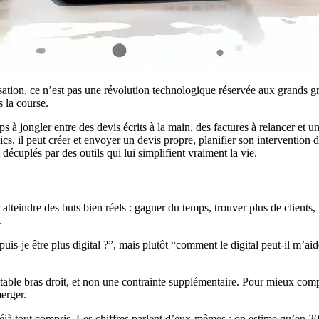
lisation, ce n’est pas une révolution technologique réservée aux grands
s la course.
à jongler entre des devis écrits à la main, des factures à relancer et u
s, il peut créer et envoyer un devis propre, planifier son intervention 
décuplés par des outils qui lui simplifient vraiment la vie.
pour atteindre des buts bien réels : gagner du temps, trouver plus de cl
.
is-je être plus digital ?”, mais plutôt “comment le digital peut-il m’aid
itable bras droit, et non une contrainte supplémentaire. Pour mieux co
erger.
 déjà tout compris. Les chiffres parlent d’eux-mêmes : on estime qu’en 