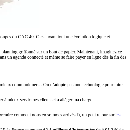
 groupes du CAC 40. C’est avant tout une évolution logique et
n planning griffonné sur un bout de papier. Maintenant, imaginez ce
dans un agenda connecté et même se faire payer en ligne dès la fin des
ients, mieux communiquer… On n’adopte pas une technologie pour faire
er à mieux servir mes clients et à alléger ma charge
mprendre comment nous en sommes arrivés là, un petit retour sur
les
2025, la France comptera
63,4 millions d’internautes
(soit 95,2 % de