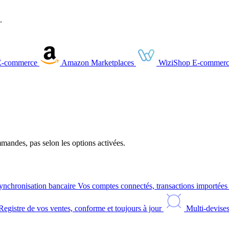
.
E-commerce
Amazon
Marketplaces
WiziShop
E-commerc
andes, pas selon les options activées.
ynchronisation bancaire
Vos comptes connectés, transactions importée
Registre de vos ventes, conforme et toujours à jour
Multi-devise