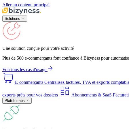
Aller au contenu principal
Solutions
Une solution conçue pour votre activité
Plus de 500 e-commerçants font confiance à Bizyness pour automatise
Voir tous les cas d'usage
E-commerçants
Centralisez factures, TVA et exports comptabl
exports prêts pour vos dossiers
Abonnements & SaaS
Facturati
Plateformes