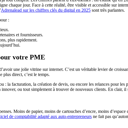
gne chaque jour. Face à cette réalité, être visible et accessible sur int
’
Adrenalead sur les chiffres clés du digital en 2025
sont très parlantes.
pour :
cieux.
tenaires et fournisseurs.
ons, plus rapidement.
aujourd’hui.
n pour votre PME
’avoir une jolie vitrine sur internet. C’est un véritable levier de croi
e plus direct, c’est le temps.
 : la facturation, la création de devis, ou encore les relances pour le
innover, ou tout simplement à trouver de nouveaux clients. En clair, il 
enses. Moins de papier, moins de cartouches d’encre, moins d’espace dé
giciel de comptabilité adapté aux auto-entrepreneurs
ne fait pas qu’automa