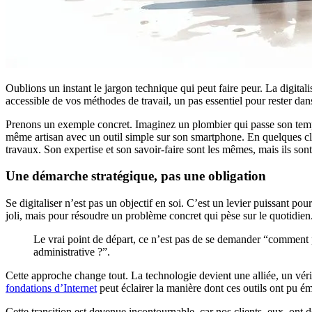
Oublions un instant le jargon technique qui peut faire peur. La digita
accessible de vos méthodes de travail, un pas essentiel pour rester dan
Prenons un exemple concret. Imaginez un plombier qui passe son temps 
même artisan avec un outil simple sur son smartphone. En quelques clic
travaux. Son expertise et son savoir-faire sont les mêmes, mais ils sont 
Une démarche stratégique, pas une obligation
Se digitaliser n’est pas un objectif en soi. C’est un levier puissant 
joli, mais pour résoudre un problème concret qui pèse sur le quotidien
Le vrai point de départ, ce n’est pas de se demander “comment pu
administrative ?”.
Cette approche change tout. La technologie devient une alliée, un vér
fondations d’Internet
peut éclairer la manière dont ces outils ont pu ém
Cette transition est devenue incontournable, car nos clients, eux, ont