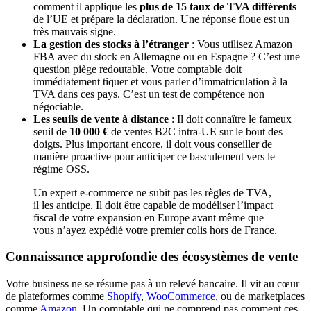
comment il applique les
plus de 15 taux de TVA différents
de l’UE et prépare la déclaration. Une réponse floue est un
très mauvais signe.
La gestion des stocks à l’étranger
: Vous utilisez Amazon
FBA avec du stock en Allemagne ou en Espagne ? C’est une
question piège redoutable. Votre comptable doit
immédiatement tiquer et vous parler d’immatriculation à la
TVA dans ces pays. C’est un test de compétence non
négociable.
Les seuils de vente à distance
: Il doit connaître le fameux
seuil de
10 000 €
de ventes B2C intra-UE sur le bout des
doigts. Plus important encore, il doit vous conseiller de
manière proactive pour anticiper ce basculement vers le
régime OSS.
Un expert e-commerce ne subit pas les règles de TVA,
il les anticipe. Il doit être capable de modéliser l’impact
fiscal de votre expansion en Europe avant même que
vous n’ayez expédié votre premier colis hors de France.
Connaissance approfondie des écosystèmes de vente
Votre business ne se résume pas à un relevé bancaire. Il vit au cœur
de plateformes comme
Shopify
,
WooCommerce
, ou de marketplaces
comme
Amazon
. Un comptable qui ne comprend pas comment ces