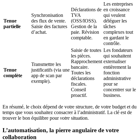
Les entreprises
Déclarations de
en croissance
Synchronisation
TVA
qui veulent
Tenue
des flux de vente.
(OSS/IOSS).
déléguer les
partielle
Saisie des factures
Gestion de la
tâches
d’achat.
paie. Révision
complexes tout
comptable.
en gardant le
contrôle.
Saisie de toutes
Les fondateurs
les pièces.
qui souhaitent
Rapprochement
externaliser
Transmettre les
bancaire.
entièrement la
Tenue
justificatifs (via une
Toutes les
fonction
complète
app de scan par
déclarations
administrative
exemple).
fiscales.
pour se
Conseil
concentrer sur le
proactif.
business.
En résumé, le choix dépend de votre structure, de votre budget et du
temps que vous souhaitez consacrer à l’administratif. La clé est de
trouver le bon équilibre pour
votre
situation.
L’automatisation, la pierre angulaire de votre
collaboration