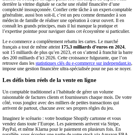
derrière la vitrine digitale se cache une réalité financière d’une
complexité insoupçonnée. Confier cette tâche à un expert-comptable
généraliste, aussi bon soit-il, c’est un peu comme demander à son
médecin de famille de réaliser une opération à cœur ouvert. Il en
connaît les grands principes, mais il lui manque la pratique et
l’expertise pointue pour naviguer dans cet écosystème si particulier.
Le e-commerce a complètement rebattu les cartes. Le marché
français a tout de même atteint
175,3 milliards d’euros en 2024
,
soit 15 milliards de plus qu’en 2023, et on s’attend à franchir la barre
des 200 milliards d’ici 2026. Cette croissance fulgurante, que l’on
retrouve dans les
statistiques clés du e-commerce sur independant.io
,
impose une gestion financière ultra-spécialisée pour ne pas se noyer.
Les défis bien réels de la vente en ligne
Un comptable traditionnel a l’habitude de gérer un volume
raisonnable de factures clients et fournisseurs chaque mois. De votre
côté, vous jonglez avec des milliers de petites transactions qui
arrivent de partout, chacune avec ses propres règles du jeu.
Imaginez le scénario : votre boutique Shopify cartonne et vous
vendez dans toute l’Europe. Les paiements arrivent via Stripe,
PayPal, et même Klarna pour le paiement en plusieurs fois. En
parallèle, vous écoulez une partie de votre stock via Amazon FBA,