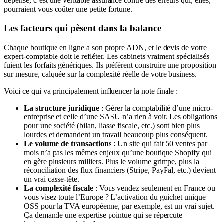
dépense, c’est une véritable assurance contre des erreurs qui, elles,
pourraient vous coûter une petite fortune.
Les facteurs qui pèsent dans la balance
Chaque boutique en ligne a son propre ADN, et le devis de votre
expert-comptable doit le refléter. Les cabinets vraiment spécialisés
fuient les forfaits génériques. Ils préfèrent construire une proposition
sur mesure, calquée sur la complexité réelle de votre business.
Voici ce qui va principalement influencer la note finale :
La structure juridique
: Gérer la comptabilité d’une micro-
entreprise et celle d’une SASU n’a rien à voir. Les obligations
pour une société (bilan, liasse fiscale, etc.) sont bien plus
lourdes et demandent un travail beaucoup plus conséquent.
Le volume de transactions
: Un site qui fait 50 ventes par
mois n’a pas les mêmes enjeux qu’une boutique Shopify qui
en gère plusieurs milliers. Plus le volume grimpe, plus la
réconciliation des flux financiers (Stripe, PayPal, etc.) devient
un vrai casse-tête.
La complexité fiscale
: Vous vendez seulement en France ou
vous visez toute l’Europe ? L’activation du guichet unique
OSS pour la TVA européenne, par exemple, est un vrai sujet.
Ça demande une expertise pointue qui se répercute