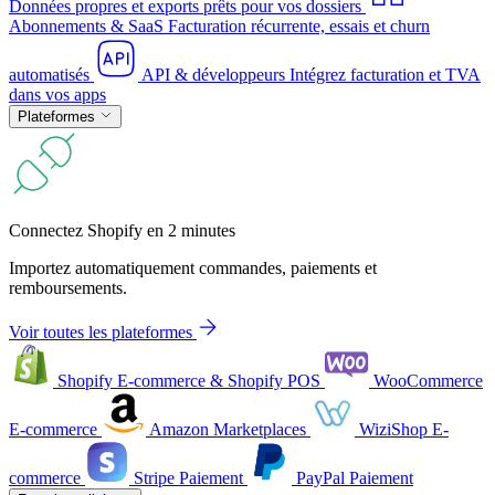
Données propres et exports prêts pour vos dossiers
Abonnements & SaaS
Facturation récurrente, essais et churn
automatisés
API & développeurs
Intégrez facturation et TVA
dans vos apps
Plateformes
Connectez Shopify en 2 minutes
Importez automatiquement commandes, paiements et
remboursements.
Voir toutes les plateformes
Shopify
E-commerce & Shopify POS
WooCommerce
E-commerce
Amazon
Marketplaces
WiziShop
E-
commerce
Stripe
Paiement
PayPal
Paiement