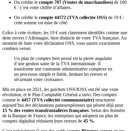
On crédite le
compte 707 (Ventes de marchandises)
de 100
€ : c’est votre chiffre d’affaires.
On crédite le
compte 44572 (TVA collectée OSS)
de 19 € :
cette somme est mise de côté.
Grâce à cette écriture, les 19 € sont clairement identifiés comme une
dette envers l’Allemagne, bien distincte de votre TVA française. Au
moment de faire votre déclaration OSS, vous saurez exactement
combien verser.
Un plan de comptes bien pensé est la pierre angulaire
d’une gestion saine de la TVA internationale. Il
transforme une contrainte administrative complexe en
un processus simple et fiable, limitant les erreurs et
sécurisant votre croissance.
Mis en place en 2021, les guichets OSS/IOSS ont été une vraie
révolution, et le Plan Comptable Général a suivi. Des comptes
comme le
4457 (TVA collectée communautaire)
structurent
aujourd’hui des déclarations paneuropéennes qui pèsent déjà pour
15 % des ventes transfrontalières françaises
. Selon des données
de la Banque de France, les entreprises qui adoptent un plan de
comptes digitalisé réduisent leurs erreurs de
45 %
.
C’est précisément là que des outils comme
Bizyness
entrent en jeu.