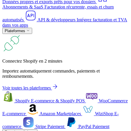
Données propres et exports prêts pour vos dossiers
Abonnements & SaaS
Facturation récurrente, essais et churn
automatisés
API & développeurs
Intégrez facturation et TVA
dans vos apps
Plateformes
Connectez Shopify en 2 minutes
Importez automatiquement commandes, paiements et
remboursements.
Voir toutes les plateformes
Shopify
E-commerce & Shopify POS
WooCommerce
E-commerce
Amazon
Marketplaces
WiziShop
E-
commerce
Stripe
Paiement
PayPal
Paiement