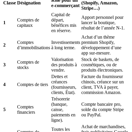
Rôle pour un
Classe
Désignation
(Shopify, Amazon,
e-commerçant
Stripe…)
Capital de
Apport personnel pour
Comptes de
départ,
1
lancer la boutique,
capitaux
bénéfices mis
résultat de l’année N-1.
en réserve.
Achat d’un thème
Comptes
Investissements
premium Shopify,
2
d’immobilisations
à long terme.
développement d’une
app sur-mesure.
Valorisation
Stock de baskets, de
Comptes de
3
des produits à
cosmétiques, ou de
stocks
vendre.
produits électroniques.
Dettes et
Facture du fournisseur
créances
chinois, créance sur un
4
Comptes de tiers
(fournisseurs,
client, TVA à payer,
clients, État).
commission Amazon.
Trésorerie
(banque,
Compte bancaire pro,
Comptes
5
caisse,
solde du compte Stripe
financiers
paiements en
ou PayPal.
ligne).
Achat de marchandises,
Toutes les
Comptes de
frais publicitaires Google