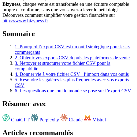
Bizyness
, chaque vente est transformée en une écriture comptable
propre et conforme, sans que vous ayez à lever le petit doigt.
Découvrez comment simplifier votre gestion financière sur
https://www.bizyness.fr
.
Sommaire
1.
Pourquoi l’export CSV est un outil stratégique pour les e-
commerçants
2.
Obtenir vos exports CSV depuis les plateformes de vente
3.
Nettoyer et structurer votre fichier CSV pour la
comptabilité
4.
Donner vie à votre fichier CSV : l’import dans vos outils
5.
Résoudre les galères les plus fréquentes avec vos exports
CSV
6.
Les questions que tout le monde se pose sur l’export CSV
Résumer avec
ChatGPT
Perplexity
Claude
Mistral
Articles recommandés