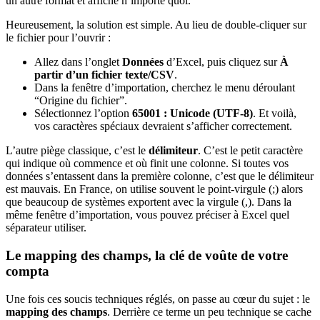
un autre format et affiche n’importe quoi.
Heureusement, la solution est simple. Au lieu de double-cliquer sur
le fichier pour l’ouvrir :
Allez dans l’onglet
Données
d’Excel, puis cliquez sur
À
partir d’un fichier texte/CSV
.
Dans la fenêtre d’importation, cherchez le menu déroulant
“Origine du fichier”.
Sélectionnez l’option
65001 : Unicode (UTF-8)
. Et voilà,
vos caractères spéciaux devraient s’afficher correctement.
L’autre piège classique, c’est le
délimiteur
. C’est le petit caractère
qui indique où commence et où finit une colonne. Si toutes vos
données s’entassent dans la première colonne, c’est que le délimiteur
est mauvais. En France, on utilise souvent le point-virgule (;) alors
que beaucoup de systèmes exportent avec la virgule (,). Dans la
même fenêtre d’importation, vous pouvez préciser à Excel quel
séparateur utiliser.
Le mapping des champs, la clé de voûte de votre
compta
Une fois ces soucis techniques réglés, on passe au cœur du sujet : le
mapping des champs
. Derrière ce terme un peu technique se cache