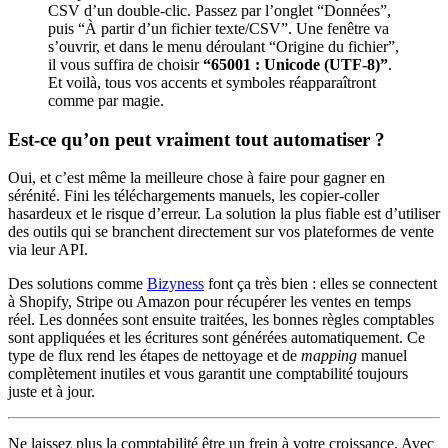
CSV d’un double-clic. Passez par l’onglet “Données”,
puis “À partir d’un fichier texte/CSV”. Une fenêtre va
s’ouvrir, et dans le menu déroulant “Origine du fichier”,
il vous suffira de choisir
“65001 : Unicode (UTF-8)”
.
Et voilà, tous vos accents et symboles réapparaîtront
comme par magie.
Est-ce qu’on peut vraiment tout automatiser ?
Oui, et c’est même la meilleure chose à faire pour gagner en
sérénité. Fini les téléchargements manuels, les copier-coller
hasardeux et le risque d’erreur. La solution la plus fiable est d’utiliser
des outils qui se branchent directement sur vos plateformes de vente
via leur API.
Des solutions comme
Bizyness
font ça très bien : elles se connectent
à Shopify, Stripe ou Amazon pour récupérer les ventes en temps
réel. Les données sont ensuite traitées, les bonnes règles comptables
sont appliquées et les écritures sont générées automatiquement. Ce
type de flux rend les étapes de nettoyage et de
mapping
manuel
complètement inutiles et vous garantit une comptabilité toujours
juste et à jour.
Ne laissez plus la comptabilité être un frein à votre croissance. Avec