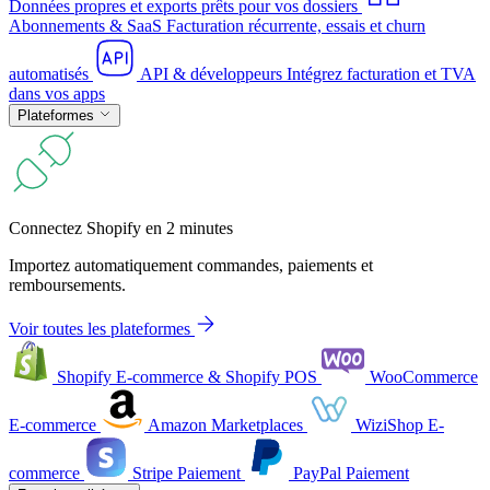
Données propres et exports prêts pour vos dossiers
Abonnements & SaaS
Facturation récurrente, essais et churn
automatisés
API & développeurs
Intégrez facturation et TVA
dans vos apps
Plateformes
Connectez Shopify en 2 minutes
Importez automatiquement commandes, paiements et
remboursements.
Voir toutes les plateformes
Shopify
E-commerce & Shopify POS
WooCommerce
E-commerce
Amazon
Marketplaces
WiziShop
E-
commerce
Stripe
Paiement
PayPal
Paiement