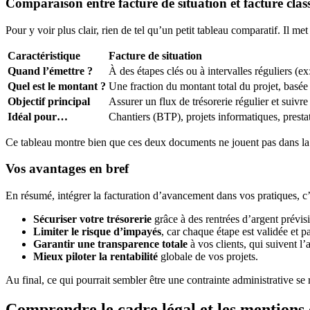
Comparaison entre facture de situation et facture clas
Pour y voir plus clair, rien de tel qu’un petit tableau comparatif. Il me
Caractéristique
Facture de situation
Quand l’émettre ?
À des étapes clés ou à intervalles réguliers (e
Quel est le montant ?
Une fraction du montant total du projet, basée
Objectif principal
Assurer un flux de trésorerie régulier et suivre
Idéal pour…
Chantiers (BTP), projets informatiques, prestat
Ce tableau montre bien que ces deux documents ne jouent pas dans la m
Vos avantages en bref
En résumé, intégrer la facturation d’avancement dans vos pratiques, c’es
Sécuriser votre trésorerie
grâce à des rentrées d’argent prévisi
Limiter le risque d’impayés
, car chaque étape est validée et p
Garantir une transparence totale
à vos clients, qui suivent l
Mieux piloter la rentabilité
globale de vos projets.
Au final, ce qui pourrait sembler être une contrainte administrative se ré
Comprendre le cadre légal et les mentions 