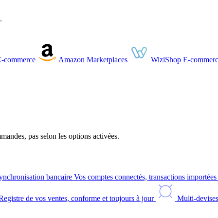
.
E-commerce
Amazon
Marketplaces
WiziShop
E-commerc
andes, pas selon les options activées.
ynchronisation bancaire
Vos comptes connectés, transactions importée
Registre de vos ventes, conforme et toujours à jour
Multi-devise