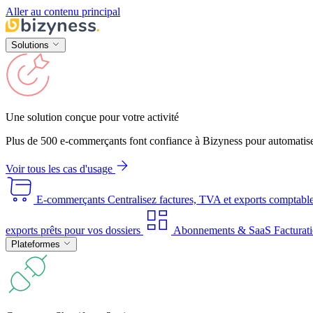
Aller au contenu principal
Solutions
Une solution conçue pour votre activité
Plus de 500 e-commerçants font confiance à Bizyness pour automatise
Voir tous les cas d'usage
E-commerçants
Centralisez factures, TVA et exports comptabl
exports prêts pour vos dossiers
Abonnements & SaaS
Facturati
Plateformes