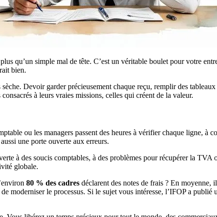
t plus qu’un simple mal de tête. C’est un véritable boulet pour votre ent
ait bien.
ps sèche. Devoir garder précieusement chaque reçu, remplir des tableaux
 consacrés à leurs vraies missions, celles qui créent de la valeur.
comptable ou les managers passent des heures à vérifier chaque ligne, à co
 aussi une porte ouverte aux erreurs.
e ouverte à des soucis comptables, à des problèmes pour récupérer la TVA 
vité globale.
u’environ
80 % des cadres
déclarent des notes de frais ? En moyenne, ils
de moderniser le processus. Si le sujet vous intéresse, l’IFOP a publié 
ge. Vous libérez un temps précieux pour tout le monde, des commerciaux su