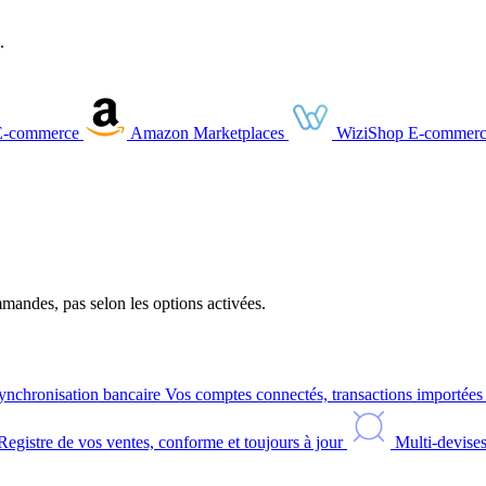
.
E-commerce
Amazon
Marketplaces
WiziShop
E-commerc
andes, pas selon les options activées.
ynchronisation bancaire
Vos comptes connectés, transactions importée
Registre de vos ventes, conforme et toujours à jour
Multi-devise