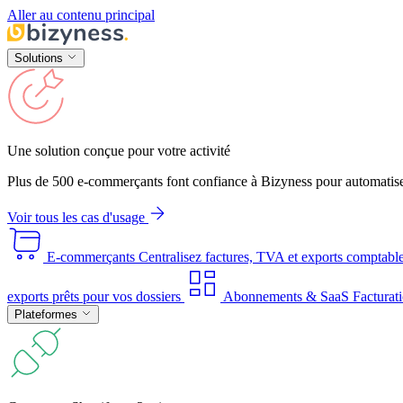
Aller au contenu principal
Solutions
Une solution conçue pour votre activité
Plus de 500 e-commerçants font confiance à Bizyness pour automatise
Voir tous les cas d'usage
E-commerçants
Centralisez factures, TVA et exports comptabl
exports prêts pour vos dossiers
Abonnements & SaaS
Facturati
Plateformes