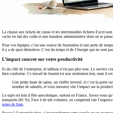
La chasse aux tickets de caisse et les interminables fichiers Excel son
cache en fait des coûts et une lourdeur administrative dont on se passer
Pour vos équipes, c’est une source de frustration et une perte de tem
il y a de quoi démotiver. C’est du temps et de l’énergie qui ne sont pas
L’impact concret sur votre productivité
Et du côté de l’entreprise, le tableau n’est pas plus rose. Le service 
bien conforme. Ce travail de fourmi est non seulement lent, mais il est
Une petite faute de saisie, un chiffre inversé, et c’est la port
nombre de salariés, et vous mesurez vite l’impact sur la producti
Le sujet est loin d’être anecdotique, surtout en France. Savez-vous q
transports (81 %). Face à de tels volumes, on comprend vite l’urgence 
notes de frais
.
Passer à l’automatisation, c’est transformer cette corvée en un avanta