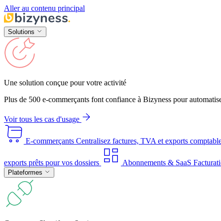
Aller au contenu principal
Solutions
Une solution conçue pour votre activité
Plus de 500 e-commerçants font confiance à Bizyness pour automatise
Voir tous les cas d'usage
E-commerçants
Centralisez factures, TVA et exports comptabl
exports prêts pour vos dossiers
Abonnements & SaaS
Facturati
Plateformes