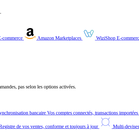
.
E-commerce
Amazon
Marketplaces
WiziShop
E-commerc
andes, pas selon les options activées.
ynchronisation bancaire
Vos comptes connectés, transactions importée
Registre de vos ventes, conforme et toujours à jour
Multi-devise