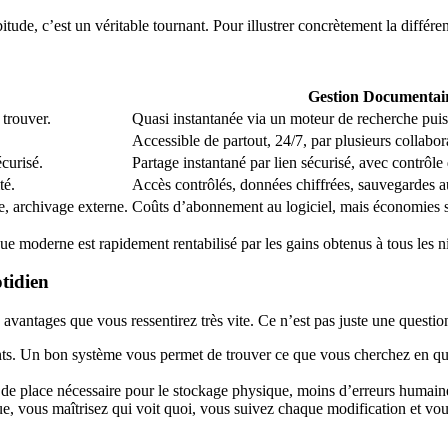
e, c’est un véritable tournant. Pour illustrer concrètement la différenc
Gestion Documentai
 trouver.
Quasi instantanée via un moteur de recherche puissa
Accessible de partout, 24/7, par plusieurs collab
curisé.
Partage instantané par lien sécurisé, avec contrôle 
té.
Accès contrôlés, données chiffrées, sauvegardes au
e, archivage externe.
Coûts d’abonnement au logiciel, mais économies s
e moderne est rapidement rentabilisé par les gains obtenus à tous les n
tidien
avantages que vous ressentirez très vite. Ce n’est pas juste une question
nts. Un bon système vous permet de trouver ce que vous cherchez en quel
de place nécessaire pour le stockage physique, moins d’erreurs humaine
, vous maîtrisez qui voit quoi, vous suivez chaque modification et vous