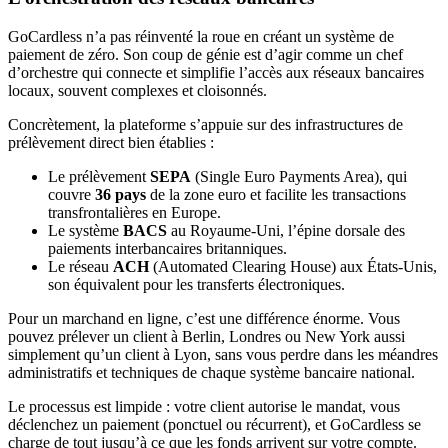
GoCardless n’a pas réinventé la roue en créant un système de
paiement de zéro. Son coup de génie est d’agir comme un chef
d’orchestre qui connecte et simplifie l’accès aux réseaux bancaires
locaux, souvent complexes et cloisonnés.
Concrètement, la plateforme s’appuie sur des infrastructures de
prélèvement direct bien établies :
Le prélèvement
SEPA
(Single Euro Payments Area), qui
couvre
36 pays
de la zone euro et facilite les transactions
transfrontalières en Europe.
Le système
BACS
au Royaume-Uni, l’épine dorsale des
paiements interbancaires britanniques.
Le réseau
ACH
(Automated Clearing House) aux États-Unis,
son équivalent pour les transferts électroniques.
Pour un marchand en ligne, c’est une différence énorme. Vous
pouvez prélever un client à Berlin, Londres ou New York aussi
simplement qu’un client à Lyon, sans vous perdre dans les méandres
administratifs et techniques de chaque système bancaire national.
Le processus est limpide : votre client autorise le mandat, vous
déclenchez un paiement (ponctuel ou récurrent), et GoCardless se
charge de tout jusqu’à ce que les fonds arrivent sur votre compte.