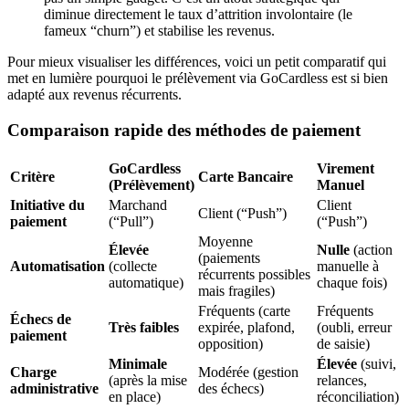
diminue directement le taux d’attrition involontaire (le
fameux “churn”) et stabilise les revenus.
Pour mieux visualiser les différences, voici un petit comparatif qui
met en lumière pourquoi le prélèvement via GoCardless est si bien
adapté aux revenus récurrents.
Comparaison rapide des méthodes de paiement
GoCardless
Virement
Critère
Carte Bancaire
(Prélèvement)
Manuel
Initiative du
Marchand
Client
Client (“Push”)
paiement
(“Pull”)
(“Push”)
Moyenne
Élevée
Nulle
(action
(paiements
Automatisation
(collecte
manuelle à
récurrents possibles
automatique)
chaque fois)
mais fragiles)
Fréquents (carte
Fréquents
Échecs de
Très faibles
expirée, plafond,
(oubli, erreur
paiement
opposition)
de saisie)
Minimale
Élevée
(suivi,
Charge
Modérée (gestion
(après la mise
relances,
administrative
des échecs)
en place)
réconciliation)