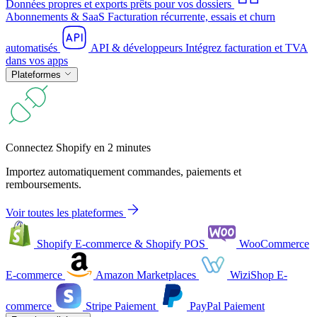
Données propres et exports prêts pour vos dossiers
Abonnements & SaaS
Facturation récurrente, essais et churn
automatisés
API & développeurs
Intégrez facturation et TVA
dans vos apps
Plateformes
Connectez Shopify en 2 minutes
Importez automatiquement commandes, paiements et
remboursements.
Voir toutes les plateformes
Shopify
E-commerce & Shopify POS
WooCommerce
E-commerce
Amazon
Marketplaces
WiziShop
E-
commerce
Stripe
Paiement
PayPal
Paiement