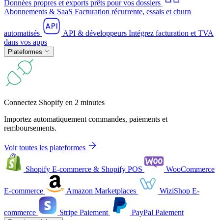
Données propres et exports prêts pour vos dossiers
Abonnements & SaaS
Facturation récurrente, essais et churn
automatisés
API & développeurs
Intégrez facturation et TVA
dans vos apps
Plateformes
Connectez Shopify en 2 minutes
Importez automatiquement commandes, paiements et
remboursements.
Voir toutes les plateformes
Shopify
E-commerce & Shopify POS
WooCommerce
E-commerce
Amazon
Marketplaces
WiziShop
E-
commerce
Stripe
Paiement
PayPal
Paiement