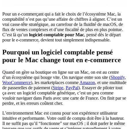
Pour un e-commerçant qui a fait le choix de l’écosystème Mac, la
comptabilité n’est pas qu’une affaire de chiffres à aligner. C’est un
vrai casse-tête stratégique, au carrefour de la fluidité de macOS, de
flux de ventes complexes et d’une fiscalité de plus en plus pointue.
C’est là qu’un
logiciel comptable pour Mac
, pensé dès le départ
pour le e-commerce, devient tout simplement indispensable.
Pourquoi un logiciel comptable pensé
pour le Mac change tout en e-commerce
Quand on gère sa boutique en ligne sur un Mac, on est au centre
d’un écosystème qui bouge vite. On navigue entre son site (
Shopify
,
WooCommerce
), les marketplaces comme
Amazon
, et une multitude
de passerelles de paiement (
Stripe
,
PayPal
). Essayer de piloter tout
ça avec un logiciel comptable générique, c’est un peu comme
vouloir naviguer dans Paris avec une carte de France. On finit par se
perdre, et les erreurs coûtent cher.
L’environnement Mac est connu pour son expérience utilisateur
intuitive et performante. Votre outil de compta doit être à la hauteur.
Il ne suffit pas qu’il “fonctionne” sur macOS ; il doit parler le même
langage que vos outils de vente et s’intégrer naturellement à votre