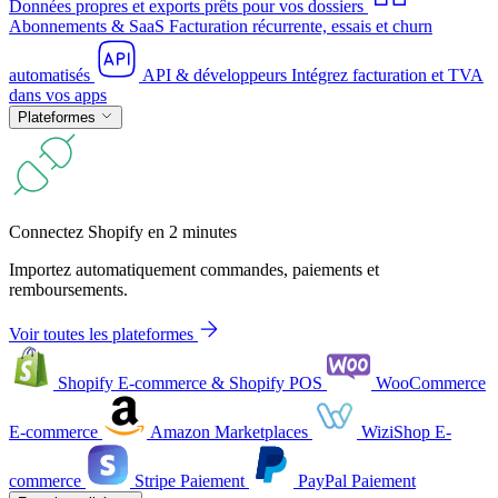
Données propres et exports prêts pour vos dossiers
Abonnements & SaaS
Facturation récurrente, essais et churn
automatisés
API & développeurs
Intégrez facturation et TVA
dans vos apps
Plateformes
Connectez Shopify en 2 minutes
Importez automatiquement commandes, paiements et
remboursements.
Voir toutes les plateformes
Shopify
E-commerce & Shopify POS
WooCommerce
E-commerce
Amazon
Marketplaces
WiziShop
E-
commerce
Stripe
Paiement
PayPal
Paiement