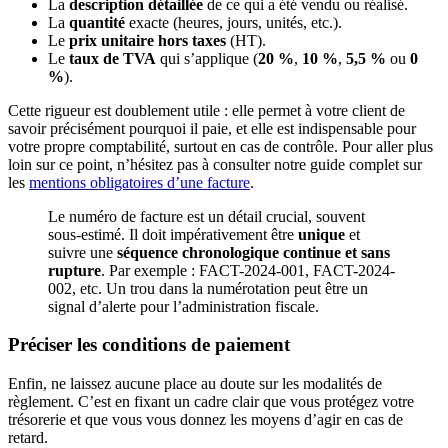
La
description détaillée
de ce qui a été vendu ou réalisé.
La
quantité
exacte (heures, jours, unités, etc.).
Le
prix unitaire hors taxes
(HT).
Le
taux de TVA
qui s’applique (
20 %
,
10 %
,
5,5 %
ou
0
%
).
Cette rigueur est doublement utile : elle permet à votre client de
savoir précisément pourquoi il paie, et elle est indispensable pour
votre propre comptabilité, surtout en cas de contrôle. Pour aller plus
loin sur ce point, n’hésitez pas à consulter notre guide complet sur
les
mentions obligatoires d’une facture
.
Le numéro de facture est un détail crucial, souvent
sous-estimé. Il doit impérativement être
unique
et
suivre une
séquence chronologique continue et sans
rupture
. Par exemple : FACT-2024-001, FACT-2024-
002, etc. Un trou dans la numérotation peut être un
signal d’alerte pour l’administration fiscale.
Préciser les conditions de paiement
Enfin, ne laissez aucune place au doute sur les modalités de
règlement. C’est en fixant un cadre clair que vous protégez votre
trésorerie et que vous vous donnez les moyens d’agir en cas de
retard.