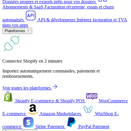
Données propres et exports prêts pour vos dossiers
Abonnements & SaaS
Facturation récurrente, essais et churn
automatisés
API & développeurs
Intégrez facturation et TVA
dans vos apps
Plateformes
Connectez Shopify en 2 minutes
Importez automatiquement commandes, paiements et
remboursements.
Voir toutes les plateformes
Shopify
E-commerce & Shopify POS
WooCommerce
E-commerce
Amazon
Marketplaces
WiziShop
E-
commerce
Stripe
Paiement
PayPal
Paiement