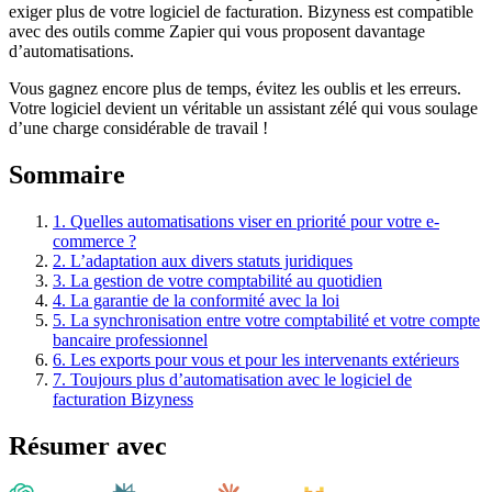
exiger plus de votre logiciel de facturation. Bizyness est compatible
avec des outils comme Zapier qui vous proposent davantage
d’automatisations.
Vous gagnez encore plus de temps, évitez les oublis et les erreurs.
Votre logiciel devient un véritable un assistant zélé qui vous soulage
d’une charge considérable de travail !
Sommaire
1.
Quelles automatisations viser en priorité pour votre e-
commerce ?
2.
L’adaptation aux divers statuts juridiques
3.
La gestion de votre comptabilité au quotidien
4.
La garantie de la conformité avec la loi
5.
La synchronisation entre votre comptabilité et votre compte
bancaire professionnel
6.
Les exports pour vous et pour les intervenants extérieurs
7.
Toujours plus d’automatisation avec le logiciel de
facturation Bizyness
Résumer avec