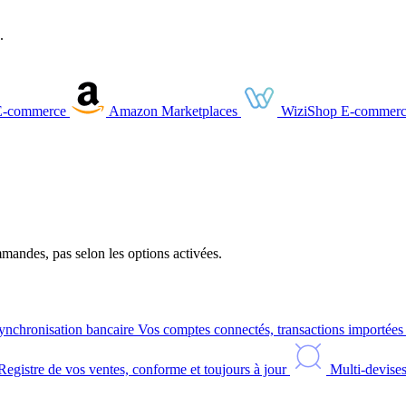
.
E-commerce
Amazon
Marketplaces
WiziShop
E-commerc
andes, pas selon les options activées.
ynchronisation bancaire
Vos comptes connectés, transactions importée
Registre de vos ventes, conforme et toujours à jour
Multi-devise