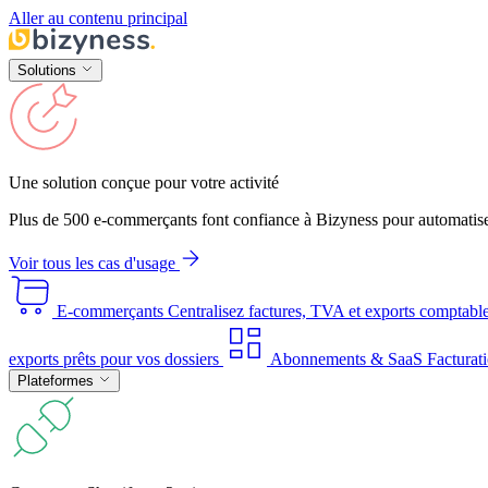
Aller au contenu principal
Solutions
Une solution conçue pour votre activité
Plus de 500 e-commerçants font confiance à Bizyness pour automatise
Voir tous les cas d'usage
E-commerçants
Centralisez factures, TVA et exports comptabl
exports prêts pour vos dossiers
Abonnements & SaaS
Facturati
Plateformes