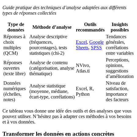
Guide pratique des techniques d’analyse adaptées aux différents
types de réponses collectées
Type de
Outils
Insights
Méthode d’analyse
données
recommandés
possibles
Réponses à
Analyse descriptive
Tendances
choix
(fréquences,
Excel
,
Google
générales,
multiples
pourcentages), tests
Sheets
,
SPSS
corrélations
(QCM)
statistiques (chi-2)
entre variables
Perceptions,
Réponses
Analyse de contenu
NVivo,
opinions,
ouvertes
(catégorisation, analyse
Atlas.ti
suggestions
(texte libre)
thématique)
d’amélioration
Données
Niveau de
Analyse statistique
numériques
Excel, R,
satisfaction,
(moyenne, médiane,
(échelles,
Python
importance
écart-type, corrélations)
notes)
des facteurs
Ce tableau vous donne une idée des outils et des analyses que vous
pouvez utiliser. N’hésitez pas à adapter ces méthodes à vos besoins
et à vos données.
Transformer les données en actions concrètes