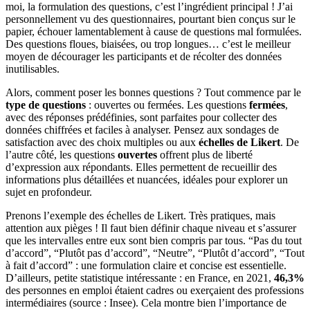
moi, la formulation des questions, c’est l’ingrédient principal ! J’ai
personnellement vu des questionnaires, pourtant bien conçus sur le
papier, échouer lamentablement à cause de questions mal formulées.
Des questions floues, biaisées, ou trop longues… c’est le meilleur
moyen de décourager les participants et de récolter des données
inutilisables.
Alors, comment poser les bonnes questions ? Tout commence par le
type de questions
: ouvertes ou fermées. Les questions
fermées
,
avec des réponses prédéfinies, sont parfaites pour collecter des
données chiffrées et faciles à analyser. Pensez aux sondages de
satisfaction avec des choix multiples ou aux
échelles de Likert
. De
l’autre côté, les questions
ouvertes
offrent plus de liberté
d’expression aux répondants. Elles permettent de recueillir des
informations plus détaillées et nuancées, idéales pour explorer un
sujet en profondeur.
Prenons l’exemple des échelles de Likert. Très pratiques, mais
attention aux pièges ! Il faut bien définir chaque niveau et s’assurer
que les intervalles entre eux sont bien compris par tous. “Pas du tout
d’accord”, “Plutôt pas d’accord”, “Neutre”, “Plutôt d’accord”, “Tout
à fait d’accord” : une formulation claire et concise est essentielle.
D’ailleurs, petite statistique intéressante : en France, en 2021,
46,3%
des personnes en emploi étaient cadres ou exerçaient des professions
intermédiaires (source : Insee). Cela montre bien l’importance de