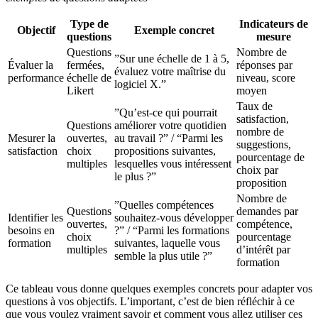
Type de
Indicateurs de
Objectif
Exemple concret
questions
mesure
Questions
Nombre de
”Sur une échelle de 1 à 5,
Évaluer la
fermées,
réponses par
évaluez votre maîtrise du
performance
échelle de
niveau, score
logiciel X.”
Likert
moyen
Taux de
”Qu’est-ce qui pourrait
satisfaction,
Questions
améliorer votre quotidien
nombre de
Mesurer la
ouvertes,
au travail ?” / “Parmi les
suggestions,
satisfaction
choix
propositions suivantes,
pourcentage de
multiples
lesquelles vous intéressent
choix par
le plus ?”
proposition
Nombre de
”Quelles compétences
Questions
demandes par
Identifier les
souhaitez-vous développer
ouvertes,
compétence,
besoins en
?” / “Parmi les formations
choix
pourcentage
formation
suivantes, laquelle vous
multiples
d’intérêt par
semble la plus utile ?”
formation
Ce tableau vous donne quelques exemples concrets pour adapter vos
questions à vos objectifs. L’important, c’est de bien réfléchir à ce
que vous voulez vraiment savoir et comment vous allez utiliser ces