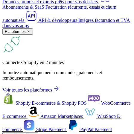
Données propres et exports prêts pour vos dossiers
Abonnements & SaaS
Facturation récurrente, essais et churn
automatisés
API & développeurs
Intégrez facturation et TVA
dans vos apps
Plateformes
Connectez Shopify en 2 minutes
Importez automatiquement commandes, paiements et
remboursements.
Voir toutes les plateformes
Shopify
E-commerce & Shopify POS
WooCommerce
E-commerce
Amazon
Marketplaces
WiziShop
E-
commerce
Stripe
Paiement
PayPal
Paiement