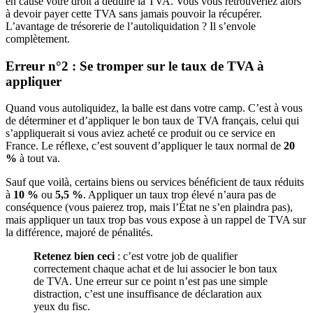
en cause votre droit à déduire la TVA. Vous vous retrouveriez alors
à devoir payer cette TVA sans jamais pouvoir la récupérer.
L’avantage de trésorerie de l’autoliquidation ? Il s’envole
complètement.
Erreur n°2 : Se tromper sur le taux de TVA à
appliquer
Quand vous autoliquidez, la balle est dans votre camp. C’est à vous
de déterminer et d’appliquer le bon taux de TVA français, celui qui
s’appliquerait si vous aviez acheté ce produit ou ce service en
France. Le réflexe, c’est souvent d’appliquer le taux normal de
20
%
à tout va.
Sauf que voilà, certains biens ou services bénéficient de taux réduits
à
10 %
ou
5,5 %
. Appliquer un taux trop élevé n’aura pas de
conséquence (vous paierez trop, mais l’État ne s’en plaindra pas),
mais appliquer un taux trop bas vous expose à un rappel de TVA sur
la différence, majoré de pénalités.
Retenez bien ceci
: c’est votre job de qualifier
correctement chaque achat et de lui associer le bon taux
de TVA. Une erreur sur ce point n’est pas une simple
distraction, c’est une insuffisance de déclaration aux
yeux du fisc.