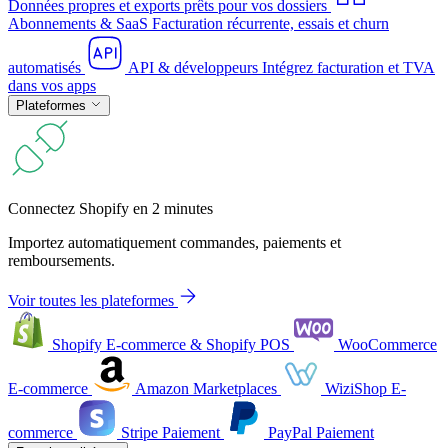
Données propres et exports prêts pour vos dossiers
Abonnements & SaaS
Facturation récurrente, essais et churn
automatisés
API & développeurs
Intégrez facturation et TVA
dans vos apps
Plateformes
Connectez Shopify en 2 minutes
Importez automatiquement commandes, paiements et
remboursements.
Voir toutes les plateformes
Shopify
E-commerce & Shopify POS
WooCommerce
E-commerce
Amazon
Marketplaces
WiziShop
E-
commerce
Stripe
Paiement
PayPal
Paiement