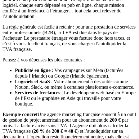
logiciel, chaque euro dépensé en pub en ligne, chaque mission
confiée à un freelance à l’étranger… tout cela peut relever de
l’autoliquidation.
La règle générale est facile à retenir : pour une prestation de services
entre professionnels (B2B), la TVA est due dans le pays de
l’acheteur. Le prestataire étranger vous facture donc hors taxes, et
c’est à vous, le client français, de vous charger d’autoliquider la
TVA française.
Pensez à vos dépenses les plus courantes :
Publicité en ligne
: Vos campagnes sur Meta (facturées
depuis l’Irlande) ou Google (Irlande également).
Logiciels et SaaS
: Votre abonnement à des outils comme
Notion, Slack, ou même à certaines plateformes e-commerce.
Services de freelances
: Le développeur web basé en Europe
de l’Est ou le graphiste en Asie qui travaille pour votre
boutique.
Exemple concret
Une agence marketing française souscrit à un outil
de gestion de projet américain pour un abonnement de
200 €
par
mois. La facture arrive sans TVA. L’agence doit alors calculer la
TVA française (
20 %
de
200 €
=
40 €
) et l’autoliquider sur sa
déclaration. L’opération reste financièrement neutre, mais elle est