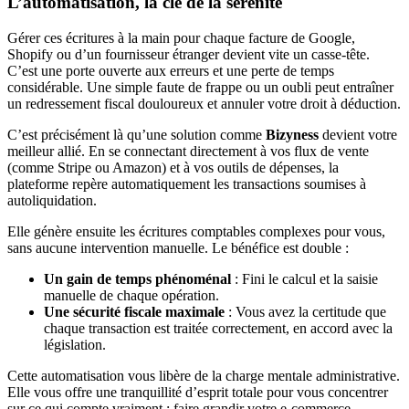
L’automatisation, la clé de la sérénité
Gérer ces écritures à la main pour chaque facture de Google,
Shopify ou d’un fournisseur étranger devient vite un casse-tête.
C’est une porte ouverte aux erreurs et une perte de temps
considérable. Une simple faute de frappe ou un oubli peut entraîner
un redressement fiscal douloureux et annuler votre droit à déduction.
C’est précisément là qu’une solution comme
Bizyness
devient votre
meilleur allié. En se connectant directement à vos flux de vente
(comme Stripe ou Amazon) et à vos outils de dépenses, la
plateforme repère automatiquement les transactions soumises à
autoliquidation.
Elle génère ensuite les écritures comptables complexes pour vous,
sans aucune intervention manuelle. Le bénéfice est double :
Un gain de temps phénoménal
: Fini le calcul et la saisie
manuelle de chaque opération.
Une sécurité fiscale maximale
: Vous avez la certitude que
chaque transaction est traitée correctement, en accord avec la
législation.
Cette automatisation vous libère de la charge mentale administrative.
Elle vous offre une tranquillité d’esprit totale pour vous concentrer
sur ce qui compte vraiment : faire grandir votre e-commerce.