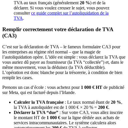
TVA au taux français (généralement
20 %
) et de la
déclarer. Si vous voulez creuser le sujet, vous pouvez
consulter
ce guide complet sur l’autoliquidation de la
TVA
.
Remplir correctement votre déclaration de TVA
(CA3)
C’est sur la déclaration de TVA – le fameux formulaire CA3 pour
les entreprises au régime réel normal – que la magie de
l’autoliquidation opère. L’idée est simple : vous déclarez la TVA que
vous auriez dû payer au fournisseur (la TVA “collectée”) et, dans le
même mouvement, vous la déduisez (la TVA déductible).
L’opération est donc blanche pour la trésorerie, à condition de bien
remplir les cases.
Prenons un cas d’école : vous achetez pour
1 000 € HT
de publicité
sur Meta, qui est facturé depuis l’Irlande.
Calculer la TVA française
: Le taux normal étant de
20 %
,
la TVA à autoliquider est de 1 000 € × 20 % =
200 €
.
Déclarer la TVA “due”
: Sur votre CA3, vous allez inscrire
le montant HT de
1 000 €
sur la ligne dédiée aux achats de
services intracommunautaires. Le système calculera alors
automatiquement les
200 €
de TVA à collecter.