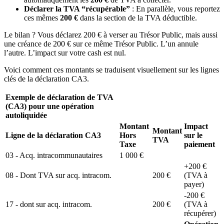
Déclarer la TVA “récupérable”
: En parallèle, vous reportez
ces mêmes
200 €
dans la section de la TVA déductible.
Le bilan ? Vous déclarez 200 € à verser au Trésor Public, mais aussi
une créance de 200 € sur ce même Trésor Public. L’un annule
l’autre. L’impact sur votre cash est nul.
Voici comment ces montants se traduisent visuellement sur les lignes
clés de la déclaration CA3.
Exemple de déclaration de TVA
(CA3) pour une opération
autoliquidée
Montant
Impact
Montant
Ligne de la déclaration CA3
Hors
sur le
TVA
Taxe
paiement
03 - Acq. intracommunautaires
1 000 €
+200 €
08 - Dont TVA sur acq. intracom.
200 €
(TVA à
payer)
-200 €
17 - dont sur acq. intracom.
200 €
(TVA à
récupérer)