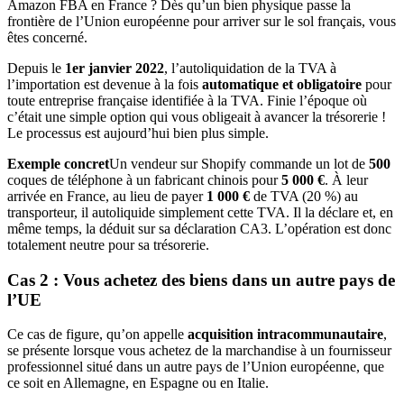
Amazon FBA en France ? Dès qu’un bien physique passe la
frontière de l’Union européenne pour arriver sur le sol français, vous
êtes concerné.
Depuis le
1er janvier 2022
, l’autoliquidation de la TVA à
l’importation est devenue à la fois
automatique et obligatoire
pour
toute entreprise française identifiée à la TVA. Finie l’époque où
c’était une simple option qui vous obligeait à avancer la trésorerie !
Le processus est aujourd’hui bien plus simple.
Exemple concret
Un vendeur sur Shopify commande un lot de
500
coques de téléphone à un fabricant chinois pour
5 000 €
. À leur
arrivée en France, au lieu de payer
1 000 €
de TVA (20 %) au
transporteur, il autoliquide simplement cette TVA. Il la déclare et, en
même temps, la déduit sur sa déclaration CA3. L’opération est donc
totalement neutre pour sa trésorerie.
Cas 2 : Vous achetez des biens dans un autre pays de
l’UE
Ce cas de figure, qu’on appelle
acquisition intracommunautaire
,
se présente lorsque vous achetez de la marchandise à un fournisseur
professionnel situé dans un autre pays de l’Union européenne, que
ce soit en Allemagne, en Espagne ou en Italie.