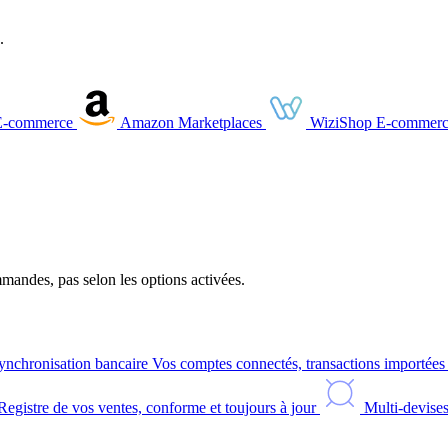
.
E-commerce
Amazon
Marketplaces
WiziShop
E-commerc
andes, pas selon les options activées.
ynchronisation bancaire
Vos comptes connectés, transactions importée
Registre de vos ventes, conforme et toujours à jour
Multi-devise