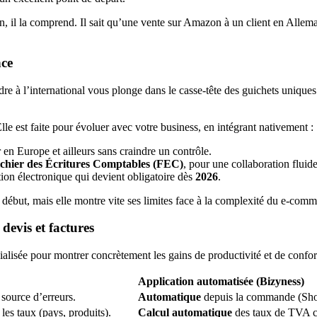
n, il la comprend. Il sait qu’une vente sur Amazon à un client en Alle
nce
e à l’international vous plonge dans le casse-tête des guichets unique
le est faite pour évoluer avec votre business, en intégrant nativement :
en Europe et ailleurs sans craindre un contrôle.
ichier des Écritures Comptables (FEC)
, pour une collaboration fluid
tion électronique qui devient obligatoire dès
2026
.
but, mais elle montre vite ses limites face à la complexité du e-comm
devis et factures
lisée pour montrer concrètement les gains de productivité et de confor
Application automatisée (Bizyness)
source d’erreurs.
Automatique
depuis la commande (Shop
les taux (pays, produits).
Calcul automatique
des taux de TVA co