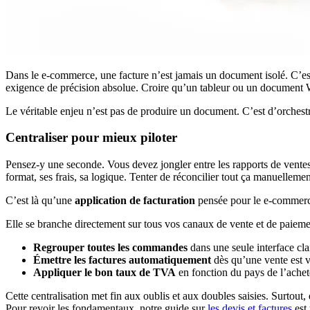
Dans le e-commerce, une facture n’est jamais un document isolé. C’est 
exigence de précision absolue. Croire qu’un tableur ou un document W
Le véritable enjeu n’est pas de produire un document. C’est d’orchestre
Centraliser pour mieux piloter
Pensez-y une seconde. Vous devez jongler entre les rapports de vente
format, ses frais, sa logique. Tenter de réconcilier tout ça manuelleme
C’est là qu’une
application de facturation
pensée pour le e-commerce
Elle se branche directement sur tous vos canaux de vente et de paieme
Regrouper toutes les commandes
dans une seule interface cla
Émettre les factures automatiquement
dès qu’une vente est v
Appliquer le bon taux de TVA
en fonction du pays de l’achete
Cette centralisation met fin aux oublis et aux doubles saisies. Surtout
Pour revoir les fondamentaux, notre guide sur
les devis et factures
est 