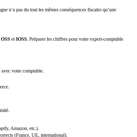
magne n’a pas du tout les mêmes conséquences fiscales qu’une
s
OSS
et
IOSS
. Préparer les chiffres pour votre expert-comptable
e avec votre comptable.
erce.
mité.
ify, Amazon, etc.).
rrects (France, UE, international).