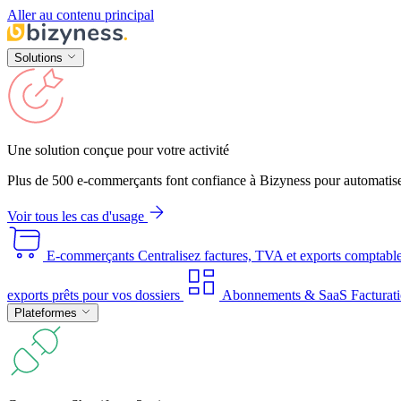
Aller au contenu principal
Solutions
Une solution conçue pour votre activité
Plus de 500 e-commerçants font confiance à Bizyness pour automatise
Voir tous les cas d'usage
E-commerçants
Centralisez factures, TVA et exports comptabl
exports prêts pour vos dossiers
Abonnements & SaaS
Facturati
Plateformes